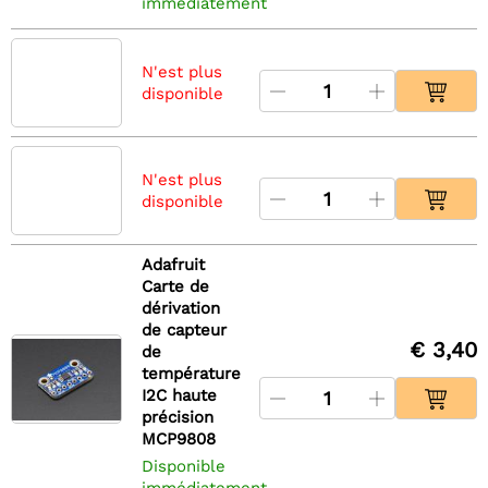
immédiatement
N'est plus
disponible
N'est plus
disponible
Adafruit
Carte de
dérivation
de capteur
€ 3,40
de
température
I2C haute
précision
MCP9808
Disponible