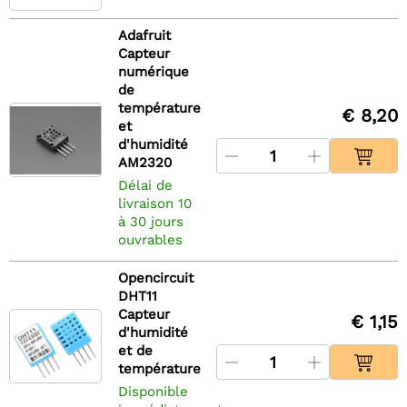
Adafruit
Capteur
numérique
de
température
€ 8,20
et
d'humidité
AM2320
Délai de
livraison 10
à 30 jours
ouvrables
Opencircuit
DHT11
Capteur
€ 1,15
d'humidité
et de
température
Disponible