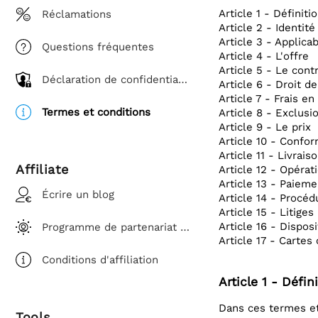
Article 1 - Définiti
Réclamations
Article 2 - Identit
Article 3 - Applicab
Questions fréquentes
Article 4 - L'offre
Article 5 - Le cont
Déclaration de confidentialité
Article 6 - Droit de
Article 7 - Frais en
Termes et conditions
Article 8 - Exclusi
Article 9 - Le prix
Article 10 - Confor
Article 11 - Livrais
Affiliate
Article 12 - Opéra
Article 13 - Paieme
Écrire un blog
Article 14 - Procé
Article 15 - Litiges
Article 16 - Dispo
Programme de partenariat affilié
Article 17 - Cartes
Conditions d'affiliation
Article 1 - Défin
Dans ces termes et 
Tools