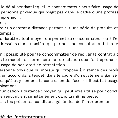
: le délai pendant lequel le consommateur peut faire usage de 
personne physique qui n'agit pas dans le cadre d'une professi
repreneur ;
re ;
e : un contrat à distance portant sur une série de produits et
 temps ;
 durable : tout moyen qui permet au consommateur ou à l'en
ressées d'une manière qui permet une consultation future et
on : possibilité pour le consommateur de résilier le contrat à d
: le modèle de formulaire de rétractation que l'entrepreneu
 usage de son droit de rétractation.
personne physique ou morale qui propose à distance des prod
: un accord dans lequel, dans le cadre d'un système organisé 
jusqu'à et y compris la conclusion de l'accord, il est fait usa
ication;
nication à distance : moyen qui peut être utilisé pour conc
se rencontrent simultanément dans la même pièce.
s : les présentes conditions générales de l'entrepreneur.
ité de l'entrepreneur