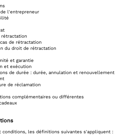
ons
é de l'entrepreneur
ilité
rat
 rétractation
 cas de rétractation
on du droit de rétractation
mité et garantie
on et exécution
tions de durée : durée, annulation et renouvellement
nt
dure de réclamation
sitions complémentaires ou différentes
 cadeaux
itions
conditions, les définitions suivantes s'appliquent :