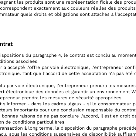
gnant les produits sont une représentation fidèle des produi
 correspondent exactement aux couleurs réelles des produits. 
mmateur quels droits et obligations sont attachés à l'acceptat
ntrat
ispositions du paragraphe 4, le contrat est conclu au moment
ditions associées.
 a accepté l'offre par voie électronique, l'entrepreneur con
ectronique. Tant que l'accord de cette acceptation n'a pas ét
nclu par voie électronique, l'entrepreneur prendra les mesure
fert électronique des données et garantir un environnement W
trepreneur prendra les mesures de sécurité appropriées.
t s'informer - dans les cadres légaux - si le consommateur pe
acteurs importants pour une conclusion responsable du contrat
e bonnes raisons de ne pas conclure l'accord, il est en dro
on de conditions particulières.
ransaction à long terme, la disposition du paragraphe précéde
clu sous les conditions suspensives de disponibilité suffisa