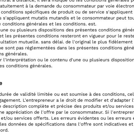
ntrat à distance, il sera indiqué où les conditions générales 
atuitement à la demande du consommateur par voie électron
 conditions spécifiques de produit ou de service s'appliquen
s s'appliquent mutatis mutandis et le consommateur peut toujo
 conditions générales et les conditions. est.
 une ou plusieurs dispositions des présentes conditions géné
 et les présentes conditions resteront en vigueur pour le res
ultation mutuelle. sans délai. de l'original le plus fidèlement
 ne sont pas réglementées dans les présentes conditions génér
ns générales.
r l'interprétation ou le contenu d'une ou plusieurs dispositi
ces conditions générales.
e
durée de validité limitée ou est soumise à des conditions, ce
gagement. L'entrepreneur a le droit de modifier et d'adapter l'
ne description complète et précise des produits et/ou service
e appréciation de l'offre par le consommateur. Si l'entrepren
 et/ou services offerts. Les erreurs évidentes ou les erreurs 
les données de spécifications dans l'offre sont indicatives e
cord.