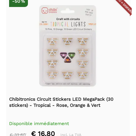
DISPARU = DISPARU
-50 %
Chibitronics Circuit Stickers LED MegaPack (30
stickers) - Tropical - Rose, Orange & Vert
Disponible immédiatement
€ 16,80
€ 33,60
Incl. La TVA