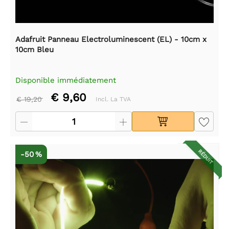
Adafruit Panneau Electroluminescent (EL) - 10cm x
10cm Bleu
Disponible immédiatement
€ 9,60
€ 19,20
Incl. La TVA
RÉDUIT
-50 %