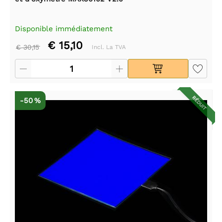
Disponible immédiatement
€ 15,10
€ 30,15
Incl. La TVA
RÉDUIT
-50 %