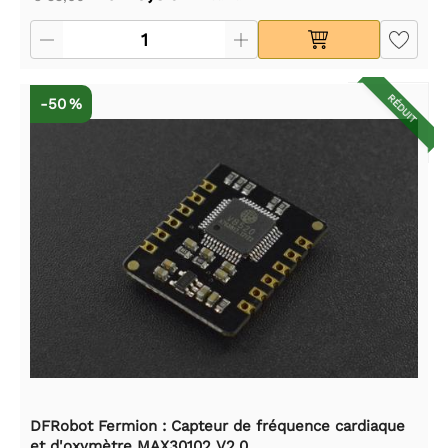
RÉDUIT
-50 %
DFRobot Fermion : Capteur de fréquence cardiaque
et d'oxymètre MAX30102 V2.0