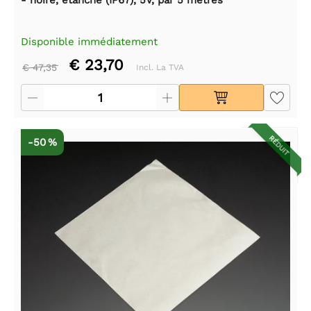
Disponible immédiatement
€ 23,70
€ 47,35
Incl. La TVA
RÉDUIT
-50 %