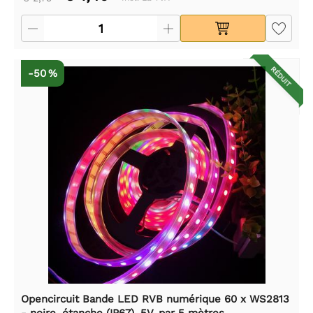
RÉDUIT
-50 %
Opencircuit Bande LED RVB numérique 60 x WS2813
- noire, étanche (IP67), 5V, par 5 mètres