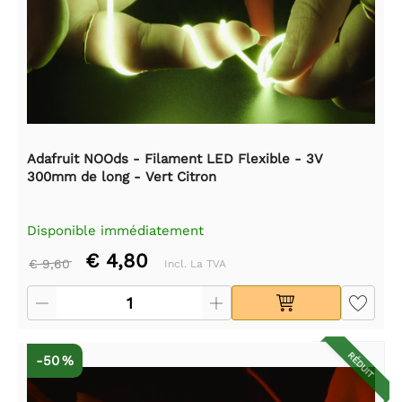
Adafruit NOOds - Filament LED Flexible - 3V
300mm de long - Vert Citron
Disponible immédiatement
€ 4,80
€ 9,60
Incl. La TVA
RÉDUIT
-50 %