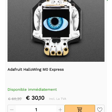
Adafruit HalloWing M0 Express
Disponible immédiatement
€ 30,10
€ 60,20
Incl. La TVA