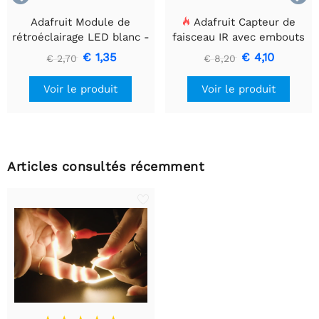
Adafruit Module de
Adafruit Capteur de
rétroéclairage LED blanc -
faisceau IR avec embouts
Petit 12 mm x 40 mm
de câble de qualité
€ 1,35
€ 4,10
€ 2,70
€ 8,20
supérieure - LED 5 mm
Voir le produit
Voir le produit
Articles consultés récemment