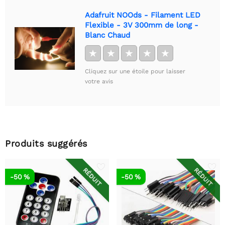
Adafruit NOOds - Filament LED
Flexible - 3V 300mm de long -
Blanc Chaud
★
★
★
★
★
Cliquez sur une étoile pour laisser
votre avis
Produits suggérés
RÉDUIT
RÉDUIT
-50 %
-50 %