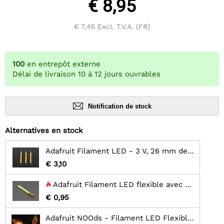
€ 8,95
€ 7,45
Excl. T.V.A. (FR)
100
en entrepôt externe
Délai de livraison 10 à 12 jours ouvrables
Notification de stock
Alternatives en stock
Adafruit Filament LED - 3 V, 26 mm de long - Blanc chaud (lot de 3)
€ 3,10
Adafruit Filament LED flexible avec une seule connexion - 3V 25 mm de long - Vert
€ 0,95
Adafruit NOOds - Filament LED Flexible - 3V 300mm de long - Jaune