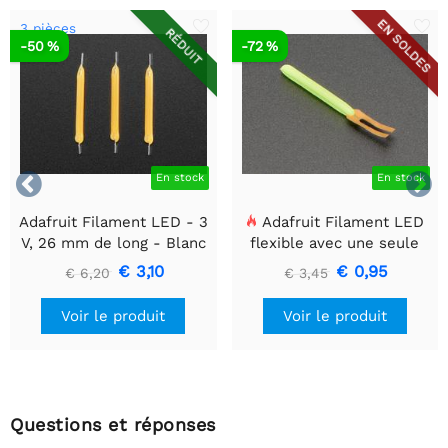
EN SOLDES
3 pièces
RÉDUIT
-50 %
-72 %


En stock
En stock
Adafruit Filament LED - 3
Adafruit Filament LED
V, 26 mm de long - Blanc
flexible avec une seule
chaud (lot de 3)
connexion - 3V 25 mm de
€ 3,10
€ 0,95
€ 6,20
€ 3,45
long - Vert
Voir le produit
Voir le produit
Questions et réponses