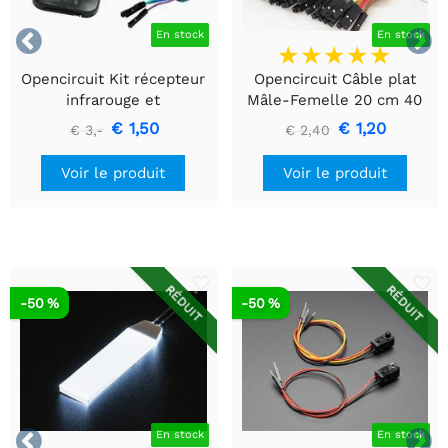


En stock
En stock
Opencircuit Kit récepteur
Opencircuit Câble plat
infrarouge et
Mâle-Femelle 20 cm 40
télécommande
pièces
€ 1,50
€ 1,20
€ 3,-
€ 2,40
Voir le produit
Voir le produit
RÉDUIT
RÉDUIT
-50 %
-50 %


En stock
En stock