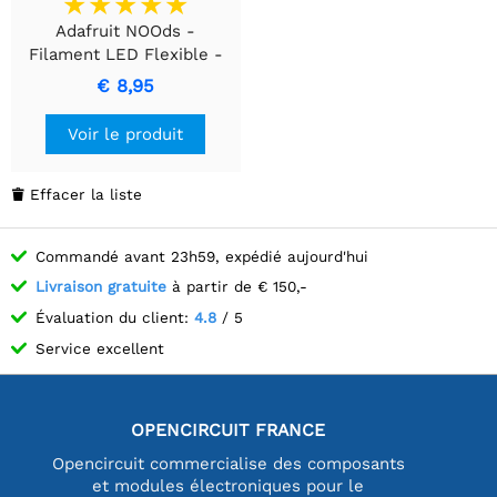
Adafruit NOOds -
Filament LED Flexible -
3V 300mm de long -
€ 8,95
Blanc Chaud
Voir le produit
Effacer la liste

Commandé avant 23h59, expédié aujourd'hui
Livraison gratuite
à partir de € 150,-
Évaluation du client:
4.8
/ 5
Service excellent
OPENCIRCUIT FRANCE
Opencircuit commercialise des composants
et modules électroniques pour le