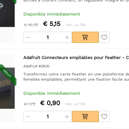
Disponible immédiatement
€ 5,15
€ 10,35
Incl. La TVA
Adafruit Connecteurs empilables pour Feather - C
Adafruit #2830
RÉDUIT
Transformez votre carte Feather en une plateforme d
femelles empilables, permettant une fixation facile sur
Disponible immédiatement
€ 0,90
€ 1,75
Incl. La TVA