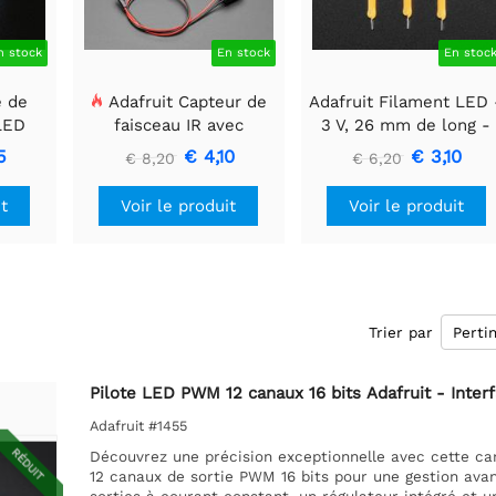
n stock
En stock
En stoc
e de
Adafruit Capteur de
Adafruit Filament LED 
 LED
faisceau IR avec
3 V, 26 mm de long -
 mm x
embouts de câble de
Blanc chaud (lot de 3)
5
€ 4,10
€ 3,10
€ 8,20
€ 6,20
qualité supérieure -
LED 5 mm
it
Voir le produit
Voir le produit
Trier par
Pilote LED PWM 12 canaux 16 bits Adafruit - Inter
Adafruit #1455
RÉDUIT
Découvrez une précision exceptionnelle avec cette car
12 canaux de sortie PWM 16 bits pour une gestion avan
sorties à courant constant, un régulateur intégré et un