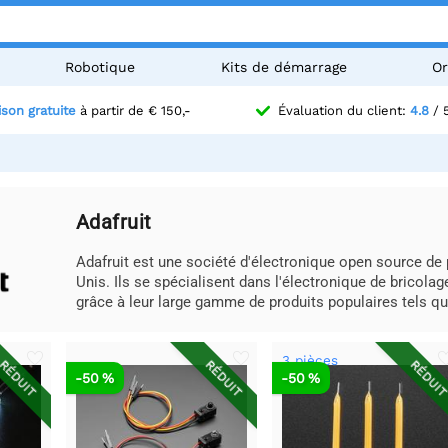
Robotique
Kits de démarrage
Or
ison gratuite
à partir de € 150,-
Évaluation du client:
4.8
/ 
Adafruit
Adafruit est une société d'électronique open source de
Unis. Ils se spécialisent dans l'électronique de bricolage
grâce à leur large gamme de produits populaires tels que 
3 pièces
RÉDUIT
RÉDUIT
RÉDUI
-50 %
-50 %