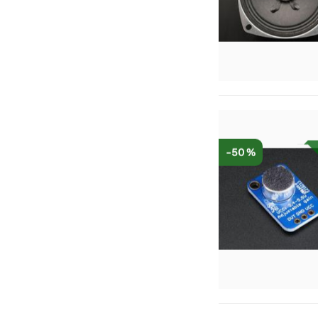
-50 %