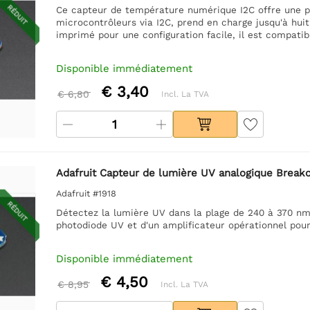
RÉDUIT
Ce capteur de température numérique I2C offre une pré
microcontrôleurs via I2C, prend en charge jusqu'à huit
imprimé pour une configuration facile, il est compatib
Disponible immédiatement
€ 3,40
€ 6,80
Incl. La TVA
Adafruit Capteur de lumière UV analogique Brea
Adafruit #1918
RÉDUIT
Détectez la lumière UV dans la plage de 240 à 370 n
photodiode UV et d'un amplificateur opérationnel pour 
Disponible immédiatement
€ 4,50
€ 8,95
Incl. La TVA