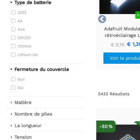
Type de batterie
2032
E

AA
Adafruit Modul
AAA
rétroéclairage
CR1220
blanc - Petit 12
€ 1,3
€ 2,70
CR2032
40 mm
Lithium-ion
Voir le produ
Fermeture du couvercle
Non
Oui
5433
Résultats
Matière
Nombre de piles
La longueur
-50 %
Tension