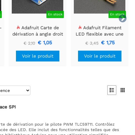
k
En stock
En stock

-
Adafruit Carte de
Adafruit Filament
dérivation à angle droit
LED flexible avec une
CMS à 2 broches JST-
seule connexion - 3V 25
€ 1,05
€ 1,75
€ 2,10
€ 3,45
PH
mm de long - Vert
Voir le produit
Voir le produit


face SPI
te de dérivation pour le pilote PWM TLC59711. Contrôlez
cée des LED. Elle inclut des fonctionnalités telles que des
e bibliothèque Arduino pour une utilisation simplifiée.