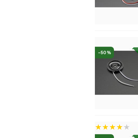
-50 %