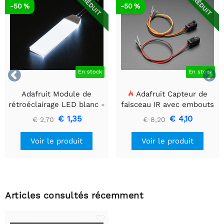
RÉDUIT
RÉDUIT
-50 %
-50 %


En stock
En stock
Adafruit Module de
Adafruit Capteur de
rétroéclairage LED blanc -
faisceau IR avec embouts
Petit 12 mm x 40 mm
de câble de qualité
€ 1,35
€ 4,10
€ 2,70
€ 8,20
supérieure - LED 5 mm
Voir le produit
Voir le produit
Articles consultés récemment