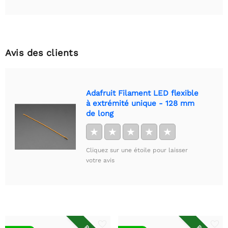
Avis des clients
Adafruit Filament LED flexible
à extrémité unique - 128 mm
de long
★
★
★
★
★
Cliquez sur une étoile pour laisser
votre avis