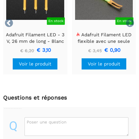


En stock
En stock
Adafruit Filament LED - 3
Adafruit Filament LED
V, 26 mm de long - Blanc
flexible avec une seule
chaud (lot de 3)
connexion - 3V 25 mm de
€ 3,10
€ 0,90
€ 6,20
€ 3,45
long - Vert
Voir le produit
Voir le produit
Questions et réponses
Q
Poser une question