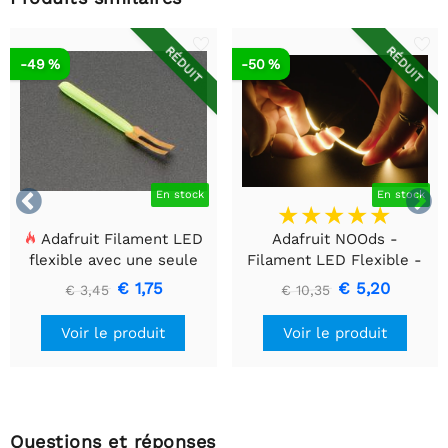
RÉDUIT
RÉDUIT
-49 %
-50 %


En stock
En stock
Adafruit Filament LED
Adafruit NOOds -
flexible avec une seule
Filament LED Flexible -
connexion - 3V 25 mm de
3V 300mm de long -
€ 1,75
€ 5,20
€ 3,45
€ 10,35
long - Vert
Jaune
Voir le produit
Voir le produit
Questions et réponses