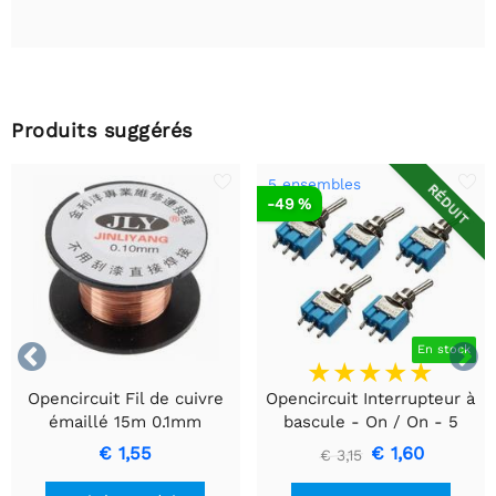
Produits suggérés
5 ensembles
RÉDUIT
-49 %


En stock
Opencircuit Fil de cuivre
Opencircuit Interrupteur à
émaillé 15m 0.1mm
bascule - On / On - 5
pièces
€ 1,55
€ 1,60
€ 3,15