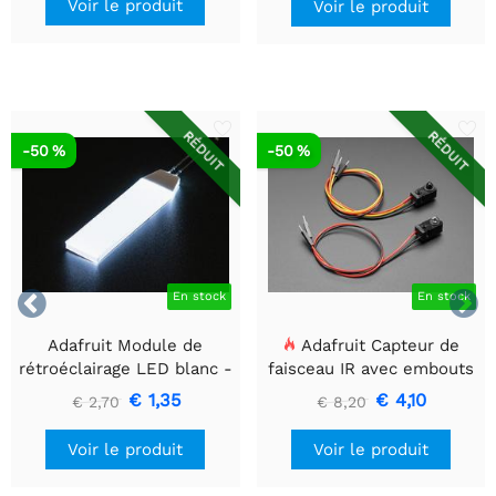
Voir le produit
Voir le produit
RÉDUIT
RÉDUIT
-50 %
-50 %


En stock
En stock
Adafruit Module de
Adafruit Capteur de
rétroéclairage LED blanc -
faisceau IR avec embouts
Petit 12 mm x 40 mm
de câble de qualité
€ 1,35
€ 4,10
€ 2,70
€ 8,20
supérieure - LED 5 mm
Voir le produit
Voir le produit