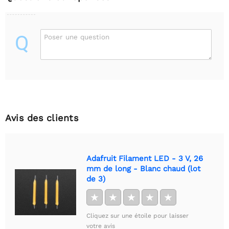
Q
Poser une question
Avis des clients
Adafruit Filament LED - 3 V, 26
mm de long - Blanc chaud (lot
de 3)
★
★
★
★
★
Cliquez sur une étoile pour laisser
votre avis