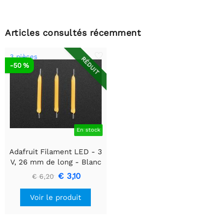
Articles consultés récemment
3 pièces
RÉDUIT
-50 %
En stock
Adafruit Filament LED - 3
V, 26 mm de long - Blanc
chaud (lot de 3)
€ 3,10
€ 6,20
Voir le produit