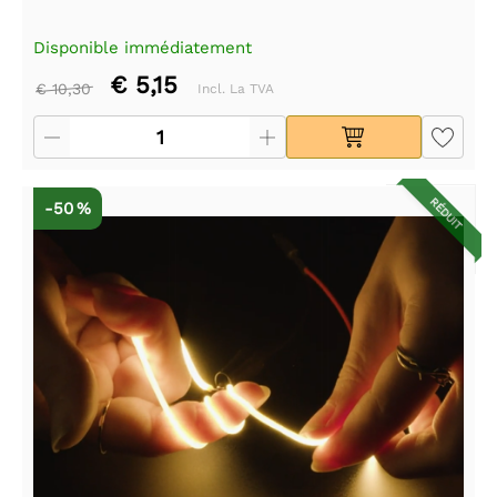
Disponible immédiatement
€ 5,15
€ 10,30
Incl. La TVA
RÉDUIT
-50 %