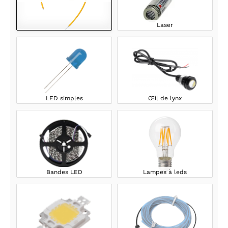
Laser
LED simples
Œil de lynx
Bandes LED
Lampes à leds