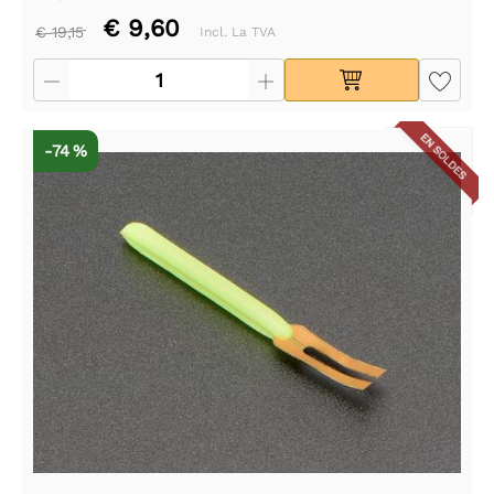
€ 9,60
€ 19,15
Incl. La TVA
EN SOLDES
-74 %