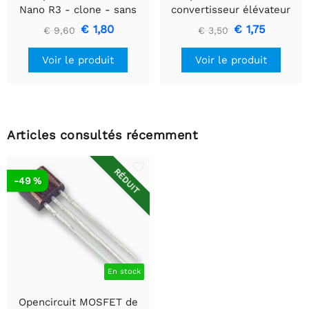
Nano R3 - clone - sans
convertisseur élévateur
en-têtes
5V - 35V XL6009
€ 1,80
€ 1,75
€ 9,60
€ 3,50
Voir le produit
Voir le produit
Articles consultés récemment
RÉDUIT
-49 %
En stock
Opencircuit MOSFET de