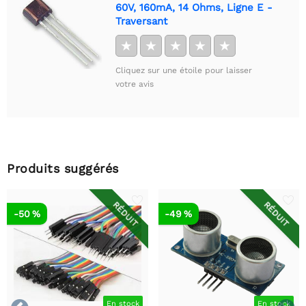
60V, 160mA, 14 Ohms, Ligne E -
Traversant
★
★
★
★
★
Cliquez sur une étoile pour laisser
votre avis
Produits suggérés
RÉDUIT
RÉDUIT
-50 %
-49 %
En stock
En stock