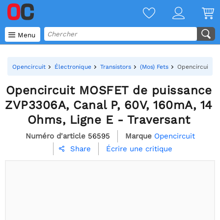

Menu
Opencircuit
Électronique
Transistors
(Mos) Fets
Opencircuit MO
Opencircuit MOSFET de puissance
ZVP3306A, Canal P, 60V, 160mA, 14
Ohms, Ligne E - Traversant
Numéro d'article
56595
Marque
Opencircuit
Écrire une critique
Share
