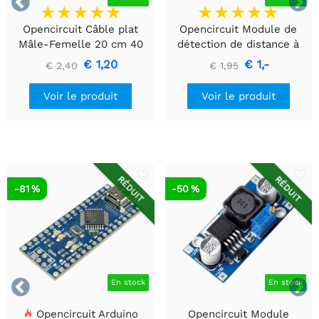


Opencircuit Câble plat
Opencircuit Module de
Mâle-Femelle 20 cm 40
détection de distance à
pièces
ultrasons HC-SR04
€ 1,20
€ 1,-
€ 2,40
€ 1,95
Voir le produit
Voir le produit
RÉDUIT
RÉDUIT
-81 %
-50 %


En stock
En stock
Opencircuit Arduino
Opencircuit Module