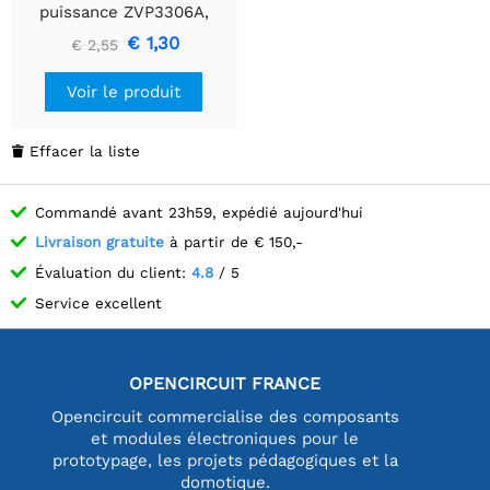
puissance ZVP3306A,
Canal P, 60V, 160mA, 14
€ 1,30
€ 2,55
Ohms, Ligne E -
Traversant
Voir le produit
Effacer la liste

Commandé avant 23h59, expédié aujourd'hui
Livraison gratuite
à partir de € 150,-
Évaluation du client:
4.8
/ 5
Service excellent
OPENCIRCUIT FRANCE
Opencircuit commercialise des composants
et modules électroniques pour le
prototypage, les projets pédagogiques et la
domotique.