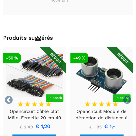
votre avis
Produits suggérés
RÉDUIT
RÉDUIT
-50 %
-49 %


En stock
En stock
Opencircuit Câble plat
Opencircuit Module de
Mâle-Femelle 20 cm 40
détection de distance à
pièces
ultrasons HC-SR04
€ 1,20
€ 1,-
€ 2,40
€ 1,95