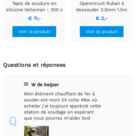
Tapis de soudure en
Opencircuit Ruban à
silicone Velleman - 350 x
dessouder 3.0mm 1.5m
250 mm - bleu - AS19
€ 11,-
€ 2,-
Voir le produit
Voir le produit
Questions et réponses
W de keijzer
Mon élément chauffant de fer à
souder est mort 24 volts 48w où
acheter j'ai toujours apprécié cette
station de soudage en espérant
Q
que vous pourrez m'aider bvd