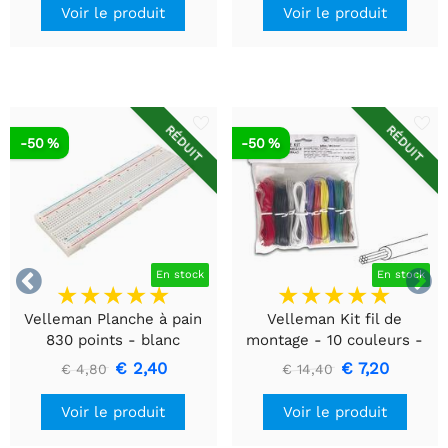
Voir le produit
Voir le produit
RÉDUIT
RÉDUIT
-50 %
-50 %


En stock
En stock
Velleman Planche à pain
Velleman Kit fil de
830 points - blanc
montage - 10 couleurs -
60m - multiconducteur
€ 2,40
€ 7,20
€ 4,80
€ 14,40
Voir le produit
Voir le produit