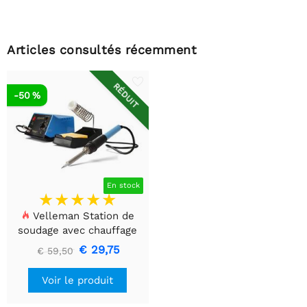
Articles consultés récemment
RÉDUIT
-50 %
En stock
Velleman Station de
soudage avec chauffage
céramique - 48W - 150-
€ 29,75
€ 59,50
420°C
Voir le produit