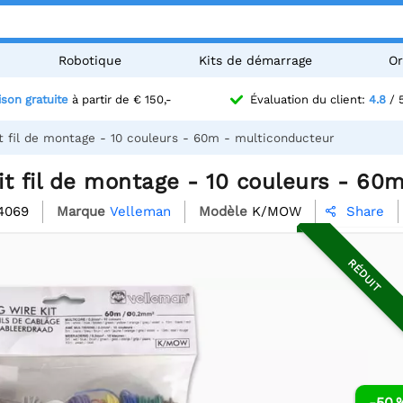
Robotique
Kits de démarrage
Or
ison gratuite
à partir de € 150,-
Évaluation du client:
4.8
/ 
t fil de montage - 10 couleurs - 60m - multiconducteur
t fil de montage - 10 couleurs - 60
4069
Marque
Velleman
Modèle
K/MOW
Share

RÉDUIT
-50 