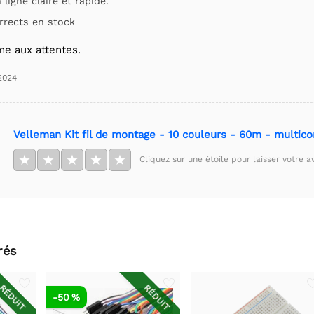
ligne claire et rapide.
rrects en stock
me aux attentes.
2024
Velleman Kit fil de montage - 10 couleurs - 60m - multic
★
★
★
★
★
Cliquez sur une étoile pour laisser votre av
rés
RÉDUIT
RÉDUIT
-50 %