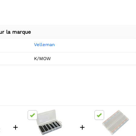
ur la marque
Velleman
K/MOW
+
+