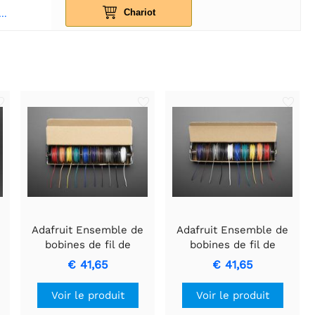
Chariot
n Planche à pain 400 points - blanche
Adafruit Ensemble de
Adafruit Ensemble de
bobines de fil de
bobines de fil de
raccordement - noyau
raccordement - 22 AWG
€ 41,65
€ 41,65
5
solide 22AWG - 10 x 25
toronné - 10 x 25 pi
pieds
Voir le produit
Voir le produit