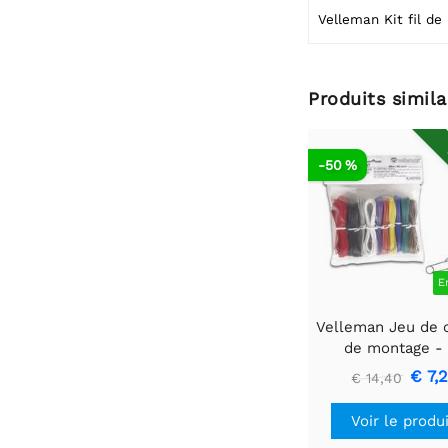
Velle
Produits simila
-50 %
E
Velleman Jeu de 
de montage - 
couleurs - 60m 
€ 7,
€ 14,40
massive
Voir le produ