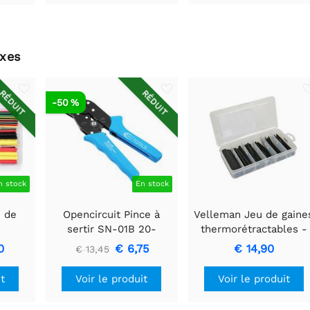
xes
RÉDUIT
RÉDUIT
-50 %
n stock
En stock
u de
Opencircuit Pince à
Velleman Jeu de gaine
sertir SN-01B 20-
thermorétractables -
les -
28AWG - 0.08 / 0.5mm2
noires avec colle 10c
0
€ 6,75
€ 14,90
€ 13,45
- 85 pcs. - dans une
boîte de rangement
Voir le produit
it
Voir le produit