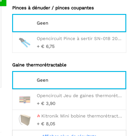
Pinces à dénuder / pinces coupantes
Geen
Opencircuit Pince à sertir SN-01B 20-28AWG - 0.08 / 0.5mm2
+ € 6,75
Gaine thermorétractable
Geen
Opencircuit Jeu de gaines thermorétractables - 180pcs
+ € 3,90
Kitronik Mini bobine thermorétractable - 2,4 mm, 11 mètres
+ € 8,05