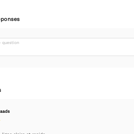
éponses
 question
s
raads