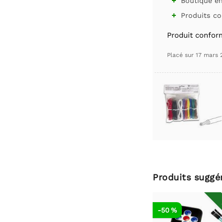
Boutique en 

Produits co

Produit confor
Placé sur
17 mars 
Produits suggé
-50 %