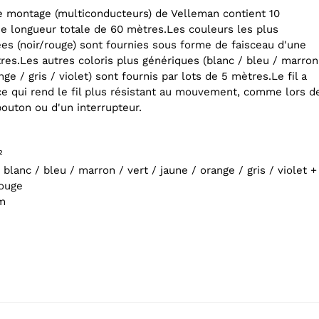
e montage (multiconducteurs) de Velleman contient 10
ne longueur totale de 60 mètres.
Les couleurs les plus
es (noir/rouge) sont fournies sous forme de faisceau d'une
res.
Les autres coloris plus génériques (blanc / bleu / marron
nge / gris / violet) sont fournis par lots de 5 mètres.
Le fil a
 ce qui rend le fil plus résistant au mouvement, comme lors d
bouton ou d'un interrupteur.
²
 blanc / bleu / marron / vert / jaune / orange / gris / violet +
rouge
mm