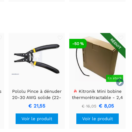
RÉDUIT
-50 %
En stock

s
Pololu Pince à dénuder
Kitronik Mini bobine
20-30 AWG solide (22-
thermorétractable - 2,4
m
32 AWG toronné)
mm, 11 mètres
€ 21,55
€ 8,05
€ 16,05
Voir le produit
Voir le produit