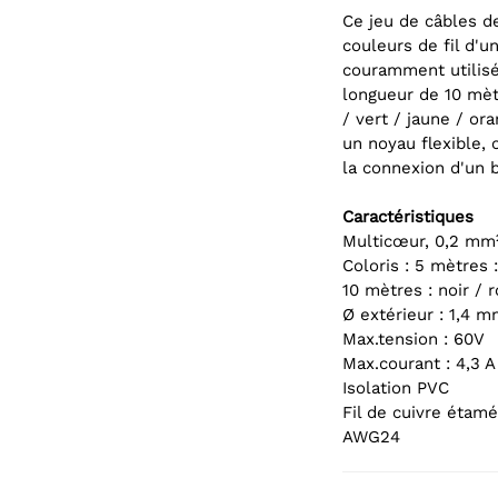
Ce jeu de câbles d
couleurs de fil d'u
couramment utilisé
longueur de 10 mèt
/ vert / jaune / ora
un noyau flexible,
la connexion d'un 
Caractéristiques
Multicœur, 0,2 mm
Coloris : 5 mètres :
10 mètres : noir / 
Ø extérieur : 1,4 
Max.
tension : 60V
Max.
courant : 4,3 A
Isolation PVC
Fil de cuivre étamé
AWG24