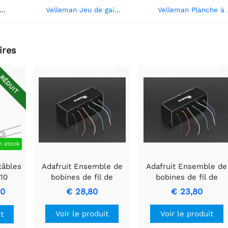
man Kit fil de montage - 10 couleurs - 60m - multiconducteur
Velleman Jeu de gaines thermorétractables - noires avec colle 10cm - 85 pcs. - dans une boîte de rangement
Vellema
ires
RÉDUIT
n stock
câbles
Adafruit Ensemble de
Adafruit Ensemble de
10
bobines de fil de
bobines de fil de
- âme
raccordement - 22AWG
raccordement - noyau
20
€ 28,80
€ 23,80
toronné - 6 x 25 pi
solide 22AWG - 6 x 2
pi
Voir le produit
Voir le produit
it