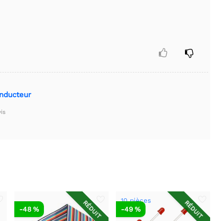


onducteur
is
10 pièces
RÉDUIT
RÉDUIT
-48 %
-49 %