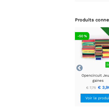
Produits conne
-50 %
E

Opencircuit Je
gaines
thermorétractab
€ 3,9
€ 7,75
180pcs
Voir le produ