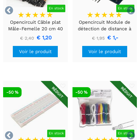


En stock
En stock
Opencircuit Câble plat
Opencircuit Module de
Mâle-Femelle 20 cm 40
détection de distance à
pièces
ultrasons HC-SR04
€ 1,20
€ 1,-
€ 2,40
€ 1,95
Voir le produit
Voir le produit
RÉDUIT
RÉDUIT
-50 %
-50 %


En stock
En stock