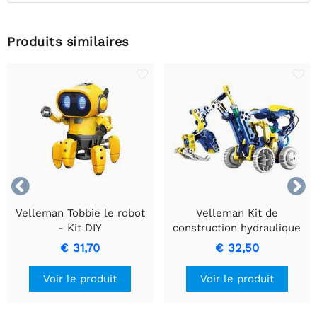
Produits similaires


Velleman Tobbie le robot
Velleman Kit de
- Kit DIY
construction hydraulique
solaire 12 en 1
€ 31,70
€ 32,50
Voir le produit
Voir le produit