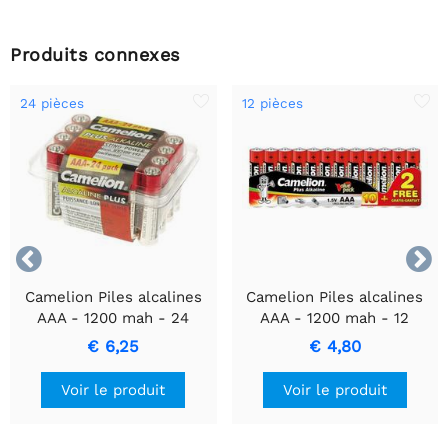
Produits connexes
24 pièces
12 pièces


Camelion Piles alcalines
Camelion Piles alcalines
AAA - 1200 mah - 24
AAA - 1200 mah - 12
pièces
pièces
€ 6,25
€ 4,80
Voir le produit
Voir le produit