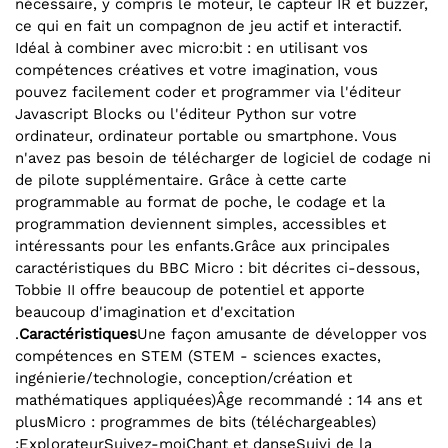
nécessaire, y compris le moteur, le capteur IR et buzzer,
ce qui en fait un compagnon de jeu actif et interactif.
Idéal à combiner avec micro:bit : en utilisant vos
compétences créatives et votre imagination, vous
pouvez facilement coder et programmer via l'éditeur
Javascript Blocks ou l'éditeur Python sur votre
ordinateur, ordinateur portable ou smartphone. Vous
n'avez pas besoin de télécharger de logiciel de codage ni
de pilote supplémentaire. Grâce à cette carte
programmable au format de poche, le codage et la
programmation deviennent simples, accessibles et
intéressants pour les enfants.Grâce aux principales
caractéristiques du BBC Micro : bit décrites ci-dessous,
Tobbie II offre beaucoup de potentiel et apporte
beaucoup d'imagination et d'excitation
.
Caractéristiques
Une façon amusante de développer vos
compétences en STEM (STEM - sciences exactes,
ingénierie/technologie, conception/création et
mathématiques appliquées)Âge recommandé : 14 ans et
plusMicro : programmes de bits (téléchargeables)
:ExplorateurSuivez-moiChant et danseSuivi de la