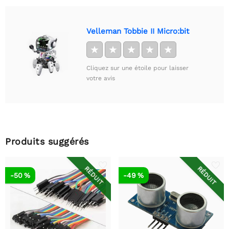
Velleman Tobbie II Micro:bit
★
★
★
★
★
Cliquez sur une étoile pour laisser
votre avis
Produits suggérés
RÉDUIT
RÉDUIT
-50 %
-49 %