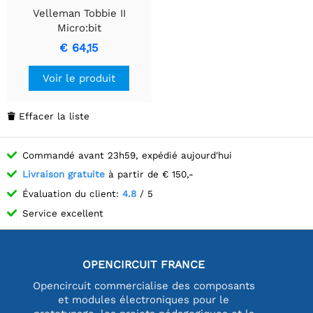
Velleman Tobbie II
Micro:bit
€ 64,15
Voir le produit
Effacer la liste

Commandé avant 23h59, expédié aujourd'hui
Livraison gratuite
à partir de € 150,-
Évaluation du client:
4.8
/ 5
Service excellent
OPENCIRCUIT FRANCE
Opencircuit commercialise des composants
et modules électroniques pour le