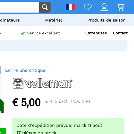
dinateurs
Matériel
Produits de saison
Entreprises
Contact
5
Service excellent
Écrire une critique
€ 5,00
€ 4,15
Excl. T.V.A. (FR)
Date d'expédition prévue: mardi 11 août.
17
pièces
en stock
%