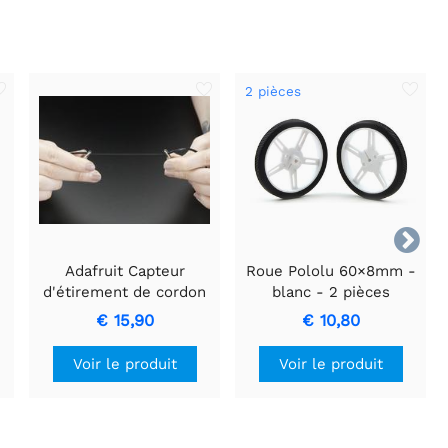
2 pièces

Adafruit Capteur
Roue Pololu 60×8mm -
d'étirement de cordon
blanc - 2 pièces
en caoutchouc
€ 15,90
€ 10,80
conducteur + extras !
Voir le produit
Voir le produit