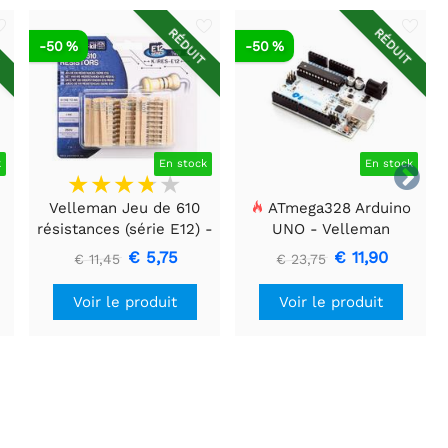
T
RÉDUIT
RÉDUIT
-50 %
-50 %
k
En stock
En stock

Velleman Jeu de 610
ATmega328 Arduino
résistances (série E12) -
UNO - Velleman
1/4W - 5%
€ 5,75
€ 11,90
€ 11,45
€ 23,75
Voir le produit
Voir le produit