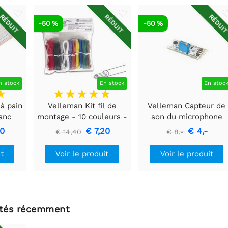
RÉDUIT
RÉDUIT
RÉDUI
-50 %
-50 %
n stock
En stock
En stoc
à pain
Velleman Kit fil de
Velleman Capteur de
lanc
montage - 10 couleurs -
son du microphone
60m - multiconducteur
40
€ 7,20
€ 4,-
€ 14,40
€ 8,-
it
Voir le produit
Voir le produit
ltés récemment