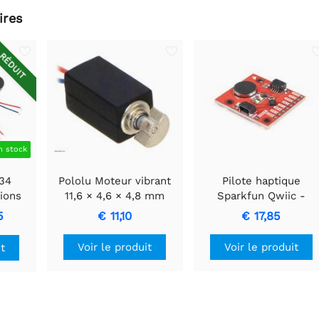
ires
RÉDUIT
n stock
034
Pololu Moteur vibrant
Pilote haptique
tions
11,6 × 4,6 × 4,8 mm
Sparkfun Qwiic -
ces
DA7280
5
€ 11,10
€ 17,85
Voir le produit
Voir le produit
it