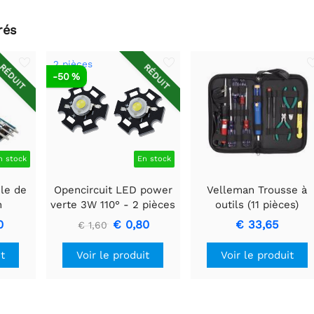
rés
2 pièces
RÉDUIT
RÉDUIT
-50 %
n stock
En stock
le de
Opencircuit LED power
Velleman Trousse à
n
verte 3W 110° - 2 pièces
outils (11 pièces)
0
€ 0,80
€ 33,65
€ 1,60
Voir le produit
it
Voir le produit