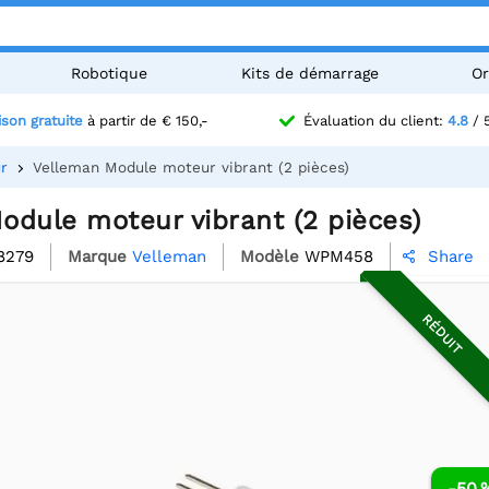
Robotique
Kits de démarrage
Or
ison gratuite
à partir de € 150,-
Évaluation du client:
4.8
/ 
r
Velleman Module moteur vibrant (2 pièces)
odule moteur vibrant (2 pièces)
8279
Marque
Velleman
Modèle
WPM458
Share

RÉDUIT
-50 