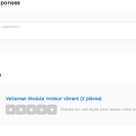
éponses
 question
s
Velleman Module moteur vibrant (2 pièces)
★
★
★
★
★
Cliquez sur une étoile pour laisser votre av