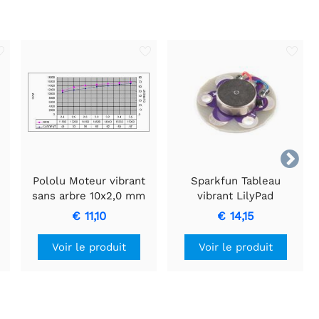

Pololu Moteur vibrant
Sparkfun Tableau
sans arbre 10x2,0 mm
vibrant LilyPad
€ 11,10
€ 14,15
Voir le produit
Voir le produit