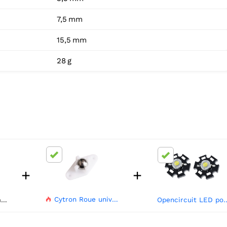
7,5 mm
15,5 mm
28 g
+
+
Cytron Roue universelle à bille en acier W420
Velleman Module moteur vibrant (2 pièces)
Opencircuit LED power vert
