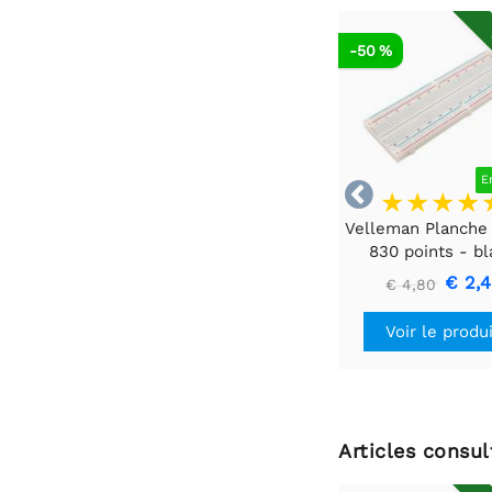
-50 %
E

Velleman Planche 
830 points - b
€ 2,
€ 4,80
Voir le produ
Articles consu