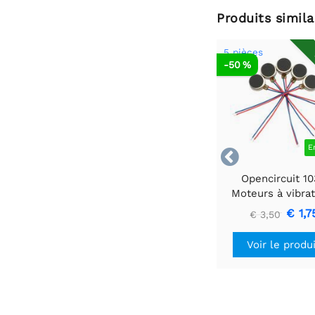
Produits simila
5 pièces
-50 %
E

Opencircuit 1
Moteurs à vibra
plates - 5 piè
€ 1,7
€ 3,50
Voir le produ