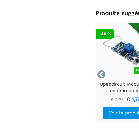
Produits suggé
-49 %
E

Opencircuit Modu
commutatio
magnétique
€ 1,7
€ 3,35
Voir le produ