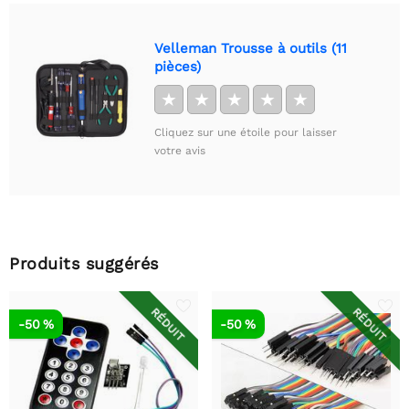
Velleman Trousse à outils (11
pièces)
★
★
★
★
★
Cliquez sur une étoile pour laisser
votre avis
Produits suggérés
RÉDUIT
RÉDUIT
-50 %
-50 %