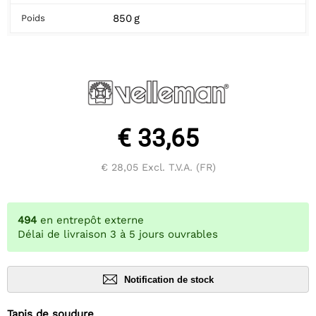
850 g
Poids
€ 33,65
€ 28,05
Excl. T.V.A. (FR)
494
en entrepôt externe
Délai de livraison 3 à 5 jours ouvrables
Notification de stock
Tapis de soudure