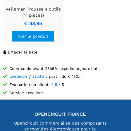
Velleman Trousse à outils
(11 pièces)
€ 33,65
Voir le produit
Effacer la liste

Commandé avant 23h59, expédié aujourd'hui
Livraison gratuite
à partir de € 150,-
Évaluation du client:
4.8
/ 5
Service excellent
OPENCIRCUIT FRANCE
Opencircuit commercialise des composants
et modules électroniques pour le