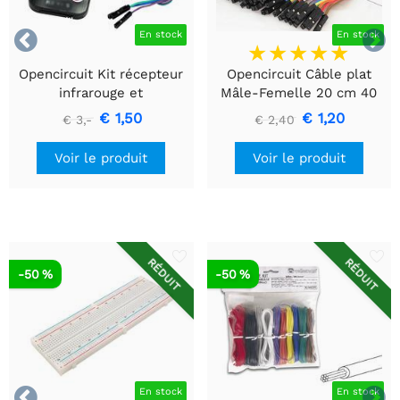


En stock
En stock
Opencircuit Kit récepteur
Opencircuit Câble plat
infrarouge et
Mâle-Femelle 20 cm 40
télécommande
pièces
€ 1,50
€ 1,20
€ 3,-
€ 2,40
Voir le produit
Voir le produit
RÉDUIT
RÉDUIT
-50 %
-50 %


En stock
En stock