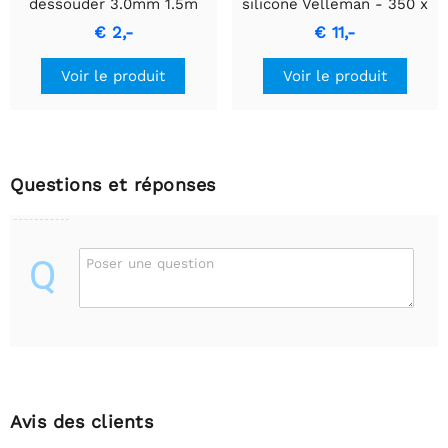
dessouder 3.0mm 1.5m
silicone Velleman - 350 x
250 mm - bleu - AS19
€ 2,-
€ 11,-
Voir le produit
Voir le produit
Questions et réponses
Q
Poser une question
Avis des clients