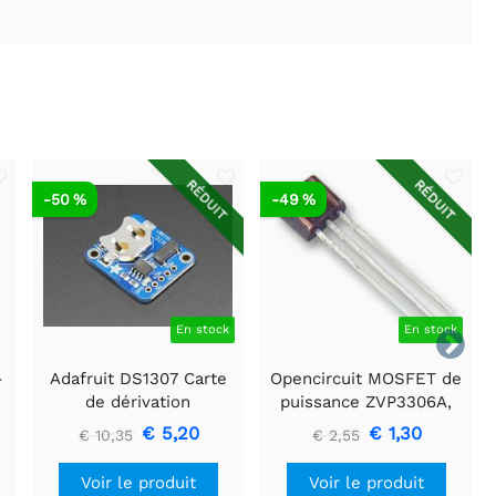
RÉDUIT
RÉDUIT
-50 %
-49 %
En stock
En stock

-
Adafruit DS1307 Carte
Opencircuit MOSFET de
D
de dérivation
puissance ZVP3306A,
assemblée avec horloge
Canal P, 60V, 160mA, 14
€ 5,20
€ 1,30
€ 10,35
€ 2,55
en temps REAL
Ohms, Ligne E -
Traversant
Voir le produit
Voir le produit