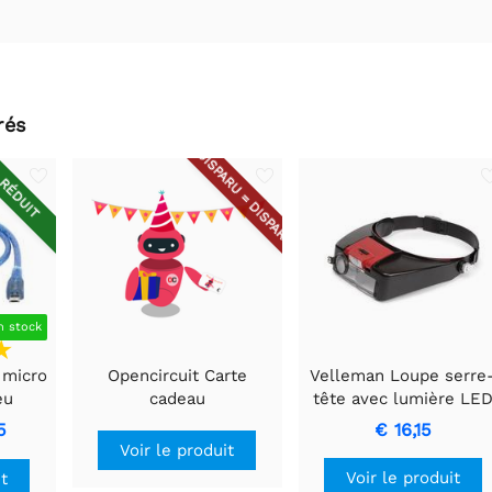
rés
DISPARU = DISPARU
RÉDUIT
n stock
 micro
Opencircuit Carte
Velleman Loupe serre
eu
cadeau
tête avec lumière LE
5
€ 16,15
Voir le produit
Voir le produit
it