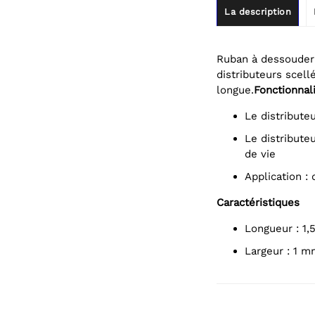
La description
Ruban à dessouder 
distributeurs scell
longue.
Fonctionnal
le distribut
le distributeur scellé protège le fil de l'humidité pour une meilleure durée
de vie
application
Caractéristiques
longueur : 1,
largeur : 1