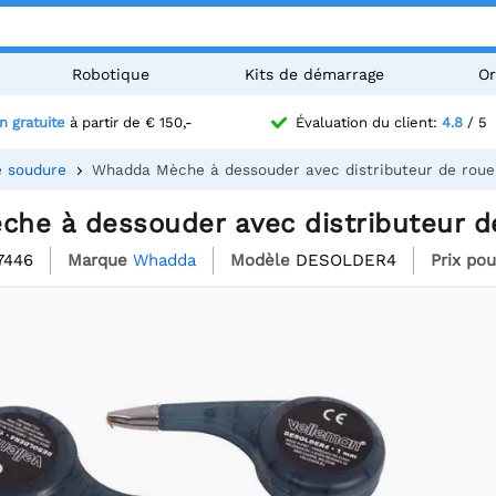
Robotique
Kits de démarrage
Or
n gratuite
à partir de € 150,-
Évaluation du client:
4.8
/ 5
e soudure
Whadda Mèche à dessouder avec distributeur de roue
he à dessouder avec distributeur de
7446
Marque
Whadda
Modèle
DESOLDER4
Prix pou