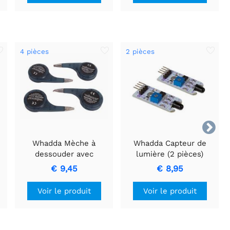
4 pièces
2 pièces

Whadda Mèche à
Whadda Capteur de
dessouder avec
lumière (2 pièces)
distributeur de roue - 4
€ 9,45
€ 8,95
pcs
Voir le produit
Voir le produit