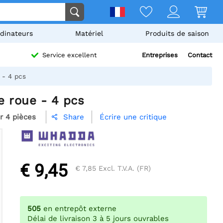
dinateurs
Matériel
Produits de saison
Entreprises
Contact
Service excellent
 - 4 pcs
 roue - 4 pcs
r 4 pièces
Écrire une critique
Share

€ 9,45
€ 7,85
Excl. T.V.A. (FR)
505
en entrepôt externe
Délai de livraison 3 à 5 jours ouvrables