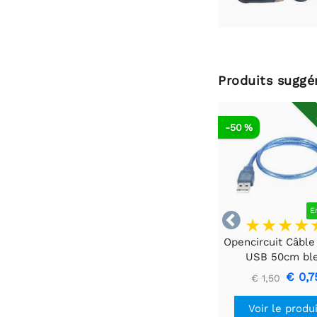
Produits suggé
-50 %
E

Opencircuit Câble
USB 50cm bl
€ 0,7
€ 1,50
Voir le produ