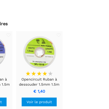
ires
an à
Opencircuit Ruban à
 1.5m
dessouder 1.5mm 1.5m
€ 1,40
it
Voir le produit