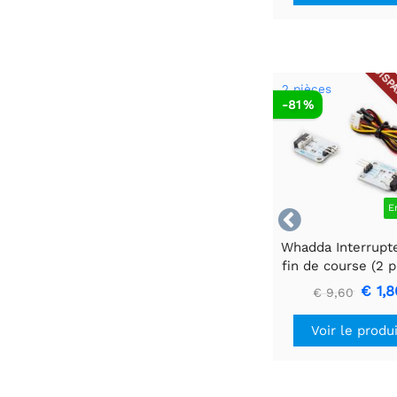
DISPA
2 pièces
-81 %
E

Whadda Interrupt
fin de course (2 p
€ 1,8
€ 9,60
Voir le produ