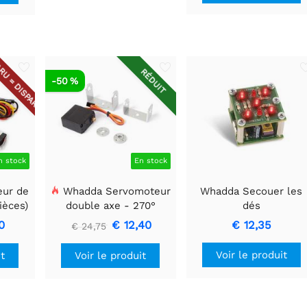
RU = DISPARU
RÉDUIT
-50 %
n stock
En stock
eur de
Whadda Servomoteur
Whadda Secouer les
ièces)
double axe - 270°
dés
0
€ 12,40
€ 12,35
€ 24,75
Voir le produit
it
Voir le produit