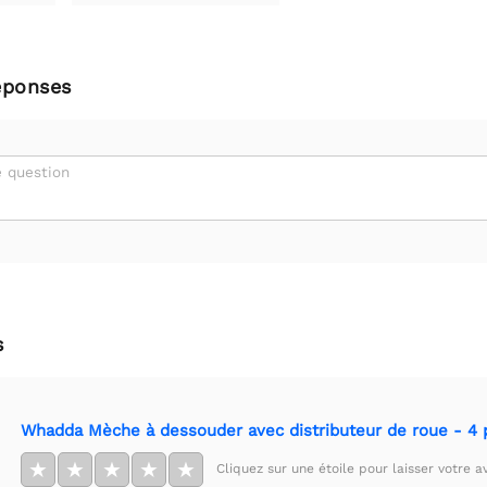
éponses
 question
s
Whadda Mèche à dessouder avec distributeur de roue - 4 
★
★
★
★
★
Cliquez sur une étoile pour laisser votre av