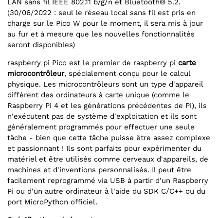
LAN sans fil IEEE 802.11 b/g/n et Bluetooth® 5.2.
(30/06/2022 : seul le réseau local sans fil est pris en
charge sur le Pico W pour le moment, il sera mis à jour
au fur et à mesure que les nouvelles fonctionnalités
seront disponibles)
raspberry pi Pico est le premier de raspberry pi
carte
microcontrôleur
, spécialement conçu pour le calcul
physique. Les microcontrôleurs sont un type d'appareil
différent des ordinateurs à carte unique (comme le
Raspberry Pi 4 et les générations précédentes de Pi), ils
n'exécutent pas de système d'exploitation et ils sont
généralement programmés pour effectuer une seule
tâche - bien que cette tâche puisse être assez complexe
et passionnant ! Ils sont parfaits pour expérimenter du
matériel et être utilisés comme cerveaux d'appareils, de
machines et d'inventions personnalisés. Il peut être
facilement reprogrammé via USB à partir d'un Raspberry
Pi ou d'un autre ordinateur à l'aide du SDK C/C++ ou du
port MicroPython officiel.