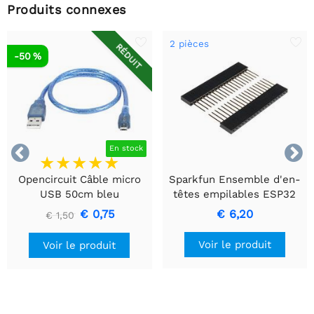
Produits connexes
2 pièces
RÉDUIT
-50 %


En stock
Opencircuit Câble micro
Sparkfun Ensemble d'en-
USB 50cm bleu
têtes empilables ESP32
Thing
€ 0,75
€ 6,20
€ 1,50
Voir le produit
Voir le produit