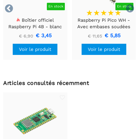


En stock
En stock
Boîtier officiel
Raspberry Pi Pico WH -
Raspberry Pi 4B - blanc
Avec embases soudées
€ 3,45
€ 5,85
€ 6,90
€ 11,65
Voir le produit
Voir le produit
Articles consultés récemment