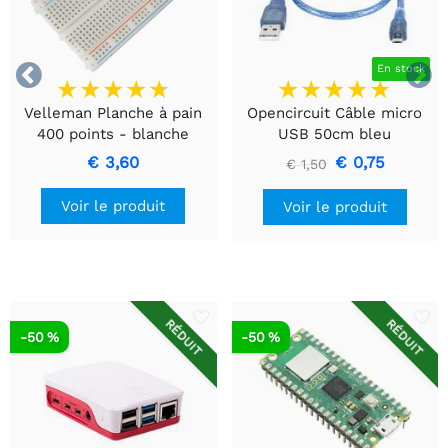


En stock
Velleman Planche à pain
Opencircuit Câble micro
400 points - blanche
USB 50cm bleu
€ 3,60
€ 0,75
€ 1,50
Voir le produit
Voir le produit
RÉDUIT
RÉDUIT
-50 %
-50 %