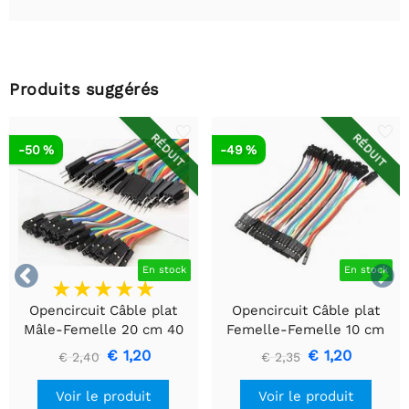
Produits suggérés
RÉDUIT
RÉDUIT
-50 %
-49 %


En stock
En stock
Opencircuit Câble plat
Opencircuit Câble plat
Mâle-Femelle 20 cm 40
Femelle-Femelle 10 cm
pièces
40 pièces
€ 1,20
€ 1,20
€ 2,40
€ 2,35
Voir le produit
Voir le produit