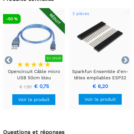
2 pièces
RÉDUIT
-50 %


En stock
Opencircuit Câble micro
Sparkfun Ensemble d'en-
USB 50cm bleu
têtes empilables ESP32
Thing
€ 0,75
€ 6,20
€ 1,50
Voir le produit
Voir le produit
Questions et réponses