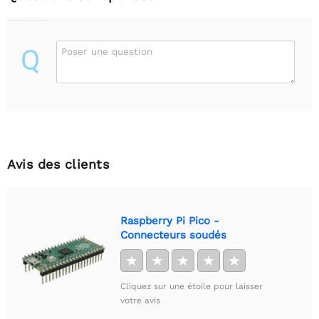
Q
Poser une question
Avis des clients
Raspberry Pi Pico -
Connecteurs soudés
★
★
★
★
★
Cliquez sur une étoile pour laisser
votre avis