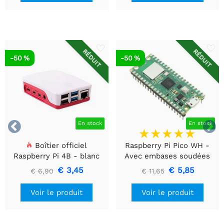
RÉDUIT
RÉDUIT
-50 %
-50 %


En stock
En stock
Boîtier officiel
Raspberry Pi Pico WH -
Raspberry Pi 4B - blanc
Avec embases soudées
€ 3,45
€ 5,85
€ 6,90
€ 11,65
Voir le produit
Voir le produit