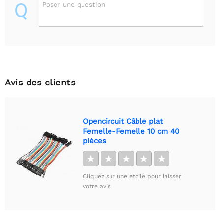
Q
Poser une question
Avis des clients
Opencircuit Câble plat
Femelle-Femelle 10 cm 40
pièces
★
★
★
★
★
Cliquez sur une étoile pour laisser
votre avis