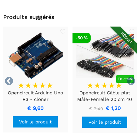
Produits suggérés
RÉDUIT
-50 %


En stock
Opencircuit Arduino Uno
Opencircuit Câble plat
R3 - cloner
Mâle-Femelle 20 cm 40
pièces
€ 9,60
€ 1,20
€ 2,40
Voir le produit
Voir le produit