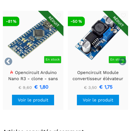
RÉDUIT
RÉDUIT
-81 %
-50 %


En stock
En stock
Opencircuit Arduino
Opencircuit Module
Nano R3 - clone - sans
convertisseur élévateur
en-têtes
5V - 35V XL6009
€ 1,80
€ 1,75
€ 9,60
€ 3,50
Voir le produit
Voir le produit