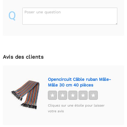
Q
Poser une question
Avis des clients
Opencircuit Câble ruban Mâle-
Mâle 30 cm 40 pièces
★
★
★
★
★
Cliquez sur une étoile pour laisser
votre avis