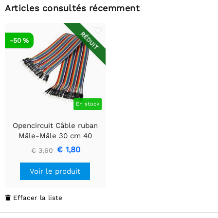
Articles consultés récemment
RÉDUIT
-50 %
En stock
Opencircuit Câble ruban
Mâle-Mâle 30 cm 40
pièces
€ 1,80
€ 3,60
Voir le produit
Effacer la liste
