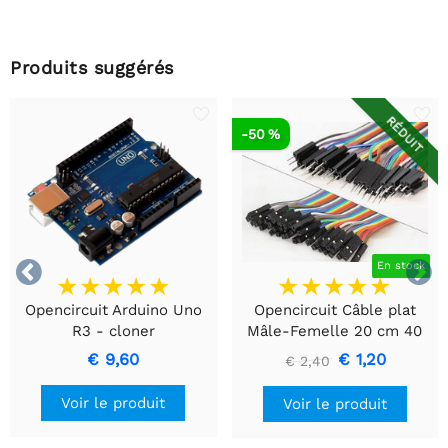
Produits suggérés
RÉDUIT
-50 %


En stock
Opencircuit Arduino Uno
Opencircuit Câble plat
R3 - cloner
Mâle-Femelle 20 cm 40
pièces
€ 9,60
€ 1,20
€ 2,40
Voir le produit
Voir le produit