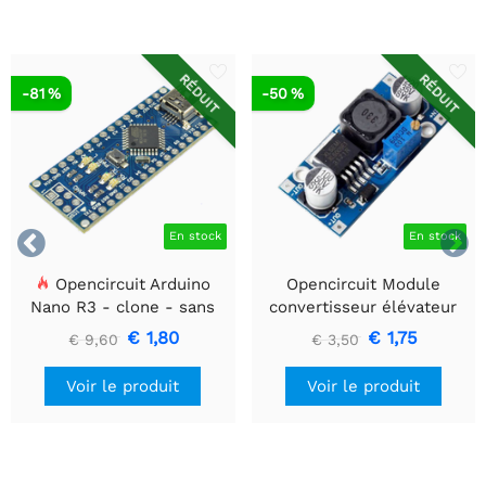
RÉDUIT
RÉDUIT
-81 %
-50 %


En stock
En stock
Opencircuit Arduino
Opencircuit Module
Nano R3 - clone - sans
convertisseur élévateur
en-têtes
5V - 35V XL6009
€ 1,80
€ 1,75
€ 9,60
€ 3,50
Voir le produit
Voir le produit