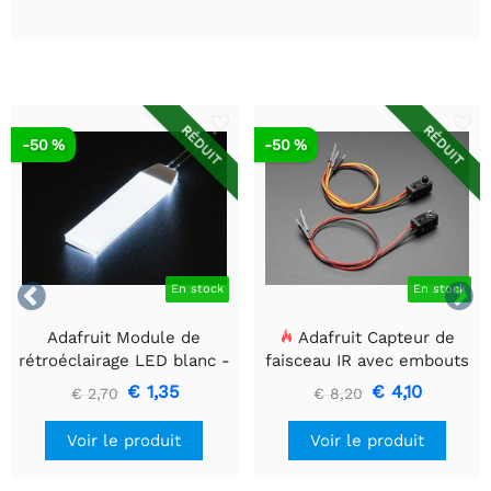
RÉDUIT
RÉDUIT
-50 %
-50 %


En stock
En stock
Adafruit Module de
Adafruit Capteur de
rétroéclairage LED blanc -
faisceau IR avec embouts
Petit 12 mm x 40 mm
de câble de qualité
€ 1,35
€ 4,10
€ 2,70
€ 8,20
supérieure - LED 5 mm
Voir le produit
Voir le produit