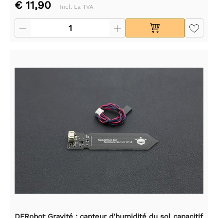
€ 11,90
Incl. La TVA
DFRobot Gravité : capteur d'humidité du sol capacitif