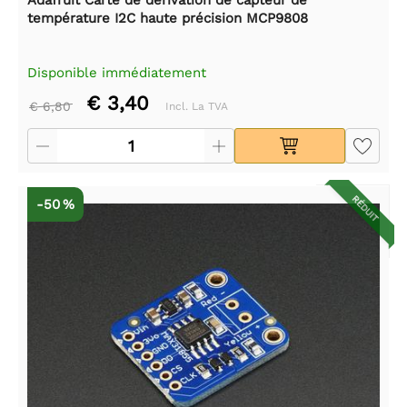
température I2C haute précision MCP9808
Disponible immédiatement
€ 3,40
€ 6,80
Incl. La TVA
RÉDUIT
-50 %