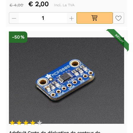
€ 2,00
€ 4,00
Incl. La TVA
RÉDUIT
-50 %
Adafruit Carte de dérivation de capteur de