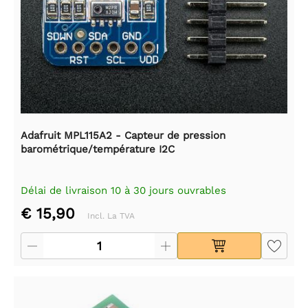
Adafruit MPL115A2 - Capteur de pression
barométrique/température I2C
Délai de livraison 10 à 30 jours ouvrables
€ 15,90
Incl. La TVA