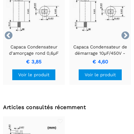


Capaca Condensateur
Capaca Condensateur de
d'amorçage rond 0,6µF
démarrage 10µF/450V -
450V Boîtier Ignifuge
Condensateur rond
€ 3,85
€ 4,60
durable
Voir le produit
Voir le produit
Articles consultés récemment