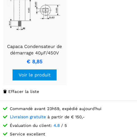
Capaca Condensateur de
démarrage 40µF/450V
rond
€ 8,85
Voir le produit
Effacer la liste

Commandé avant 23h59, expédié aujourd'hui
Livraison gratuite
à partir de € 150,-
Évaluation du client:
4.8
/ 5
Service excellent