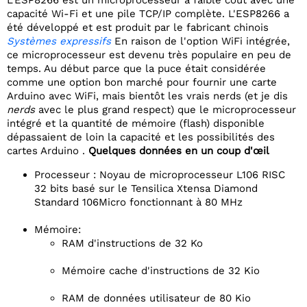
L'ESP8266 est un microprocesseur à faible coût avec une
capacité Wi-Fi et une pile TCP/IP complète. L'ESP8266 a
été développé et est produit par le fabricant chinois
Systèmes expressifs
En raison de l'option WiFi intégrée,
ce microprocesseur est devenu très populaire en peu de
temps. Au début parce que la puce était considérée
comme une option bon marché pour fournir une carte
Arduino avec WiFi, mais bientôt les vrais nerds (et je dis
nerds
avec le plus grand respect) que le microprocesseur
intégré et la quantité de mémoire (flash) disponible
dépassaient de loin la capacité et les possibilités des
cartes Arduino .
Quelques données en un coup d'œil
Processeur : Noyau de microprocesseur L106 RISC
32 bits basé sur le Tensilica Xtensa Diamond
Standard 106Micro fonctionnant à 80 MHz
Mémoire:
RAM d'instructions de 32 Ko
Mémoire cache d'instructions de 32 Kio
RAM de données utilisateur de 80 Kio