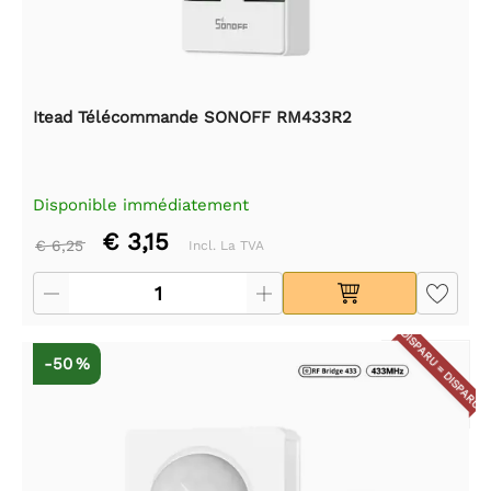
Itead Télécommande SONOFF RM433R2
Disponible immédiatement
€ 3,15
€ 6,25
Incl. La TVA
DISPARU = DISPARU
-50 %