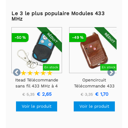
Le 3 le plus populaire Modules 433
MHz
RÉDUIT
RÉDUIT
-50 %
-49 %
En stock
En stock


Itead Télécommande
Opencircuit
sans fil 433 MHz à 4
Télécommande 433
boutons
MHz - 2 canaux
€ 2,65
€ 1,70
€ 5,35
€ 3,35
Voir le produit
Voir le produit