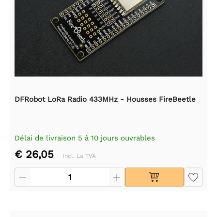
DFRobot LoRa Radio 433MHz - Housses FireBeetle
Délai de livraison 5 à 10 jours ouvrables
€ 26,05
Incl. La TVA