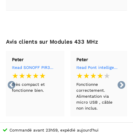
Avis clients sur Modules 433 MHz
Peter
Peter
Itead SONOFF PIR3-RF - Détecteur de mouvement RF PIR 433MHZ
Itead Pont intelligent SONOFF RF BridgeR2 433


Très compact et
Fonctionne
fonctionne bien.
correctement.
Alimentation via
micro USB , câble
non inclus.
Commandé avant 23h59, expédié aujourd'hui