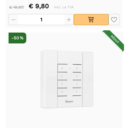
€ 9,80
€ 19,60
Incl. La TVA
RÉDUIT
-50 %