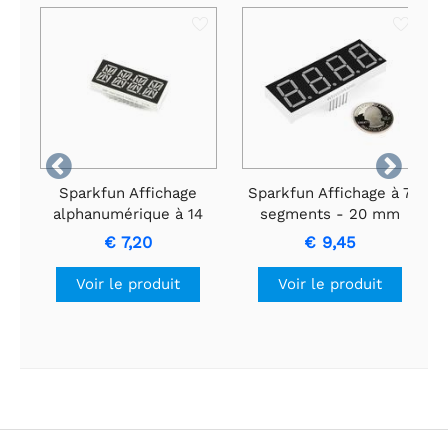


Sparkfun Affichage
Sparkfun Affichage à 7
alphanumérique à 14
segments - 20 mm
segments - Rouge
(bleu)
€ 7,20
€ 9,45
Voir le produit
Voir le produit