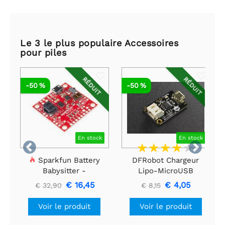
Le 3 le plus populaire Accessoires
pour piles
RÉDUIT
RÉDUIT
-50 %
-50 %
En stock
En stock


Sparkfun Battery
DFRobot Chargeur
Babysitter -
Lipo-MicroUSB
Gestionnaire de
€ 16,45
€ 4,05
€ 32,90
€ 8,15
batterie LiPo
Voir le produit
Voir le produit