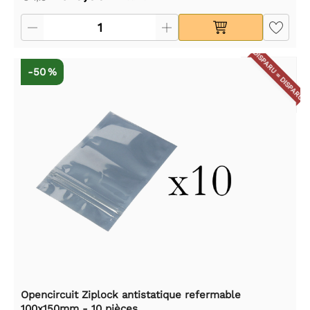
DISPARU = DISPARU
-50 %
Opencircuit Ziplock antistatique refermable
100x150mm - 10 pièces