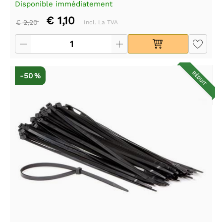
Disponible immédiatement
€ 1,10
€ 2,20
Incl. La TVA
RÉDUIT
-50 %