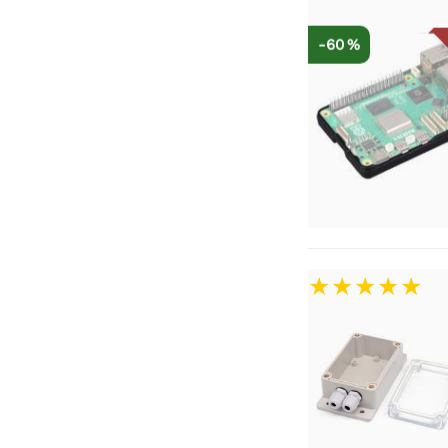
-60 %