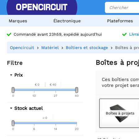
Marques
Électronique
Plateformes
Commandé avant 23h59, expédié aujourd'hui
Livra
Opencircuit
Matériel
Boîtiers et stockage
Boîtes à pr
Boîtes à pro
Filtre
Prix
Ces boîtiers con
votre projet ser
€ 0
€ 40
0
13
27
40
Stock actuel
Boîtes à projets
≥ 0
0
6
14
20