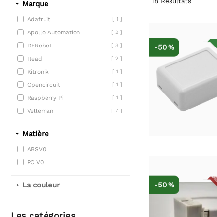
18
Résultats
Marque
Adafruit
[ 1 ]
Apollo Automation
[ 2 ]
DFRobot
[ 3 ]
-50 %
Itead
[ 2 ]
Kitronik
[ 1 ]
Opencircuit
[ 1 ]
Raspberry Pi
[ 1 ]
Velleman
[ 7 ]
Matière
ABSV0
PC V0
DIS
-50 %
La couleur
Les catégories