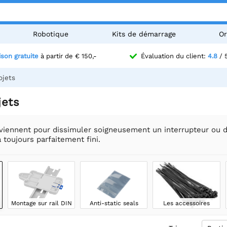
Robotique
Kits de démarrage
Or
ison gratuite
à partir de € 150,-
Évaluation du client:
4.8
/ 
ojets
jets
viennent pour dissimuler soigneusement un interrupteur ou d'
a toujours parfaitement fini.
Montage sur rail DIN
Anti-static seals
Les accessoires