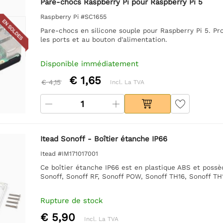
Pare-chocs Raspberry Pi pour Raspberry Pi 5
Raspberry Pi #SC1655
EN SOLDES
Pare-chocs en silicone souple pour Raspberry Pi 5. Pro
les ports et au bouton d'alimentation.
Disponible immédiatement
€ 1,65
€ 4,15
Incl. La TVA
Itead Sonoff - Boîtier étanche IP66
Itead #IM171017001
Ce boîtier étanche IP66 est en plastique ABS et possè
Sonoff, Sonoff RF, Sonoff POW, Sonoff TH16, Sonoff TH1
Rupture de stock
€ 5,90
Incl. La TVA