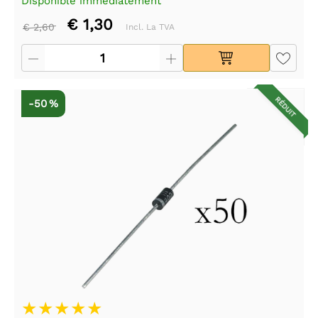
Disponible immédiatement
€ 1,30
€ 2,60
Incl. La TVA
RÉDUIT
-50 %