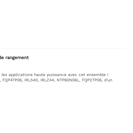
de rangement
 les applications haute puissance avec cet ensemble !
, FQP47P06, IRL540, IRLZ44, NTP60N06L, FQP27P06, d'un