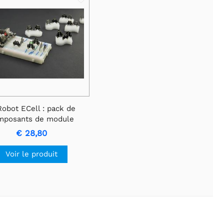
obot ECell : pack de
mposants de module
nsion de planche à pain
€ 28,80
Voir le produit