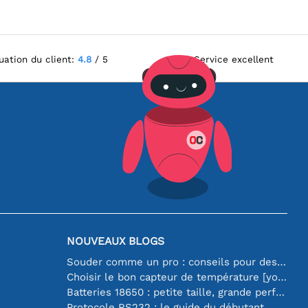
uation du client:
4.8
/ 5
Service excellent
NOUVEAUX BLOGS
Souder comme un pro : conseils pour des connexions électroniques parfaites
Choisir le bon capteur de température [youtube]
Batteries 18650 : petite taille, grande performance
Protocole RS232 : le guide du débutant