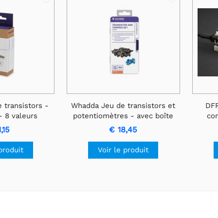
transistors -
Whadda Jeu de transistors et
DFR
- 8 valeurs
potentiomètres - avec boîte
co
de rangement
d'exte
,15
€ 18,45
produit
Voir le produit