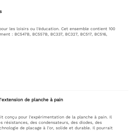
s
ur les loisirs ou l'éducation. Cet ensemble contient 100
amment : BC547B, BC557B, BC337, BC327, BC517, BC516,
extension de planche à pain
 conçu pour l'expérimentation de la planche à pain. Il
s résistances, des condensateurs, des diodes, des
hnologie de placage à l'or, solide et durable. Il pourrait