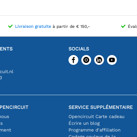
Livraison gratuite
à partir de € 150,-
Éval
IENTS
SOCIALS
uit.nl
3
PENCIRCUIT
SERVICE SUPPLÉMENTAIRE
nous
Opencircuit Carte cadeau
es
Écrire un blog
iment
Programme d'affiliation
Codage couleur de la