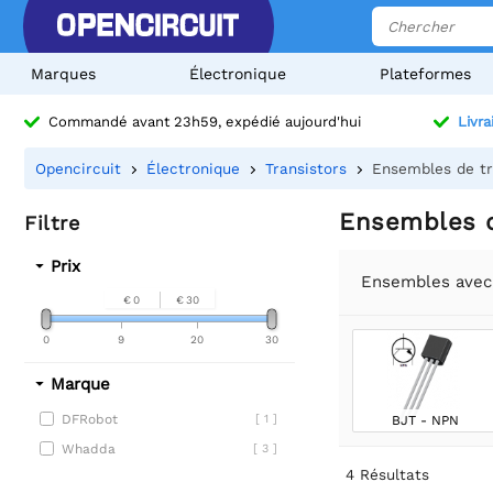
Marques
Électronique
Plateformes
Commandé avant 23h59, expédié aujourd'hui
Livra
Opencircuit
Électronique
Transistors
Ensembles de tr
Ensembles d
Filtre
Prix
Ensembles avec 
€ 0
€ 30
0
9
20
30
Marque
DFRobot
[ 1 ]
BJT - NPN
Whadda
[ 3 ]
4
Résultats