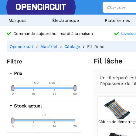
Marques
Électronique
Plateformes
Commandé aujourd'hui, mardi à la maison
Livraiso
Opencircuit
Matériel
Câblage
Fil lâche
Fil lâche
Filtre
Prix
Un fil séparé e
l'épaisseur du fi
€ 0
€ 50
0
16
34
50
Stock actuel
≥ 0
Câbles de démarrag
0
6
14
20