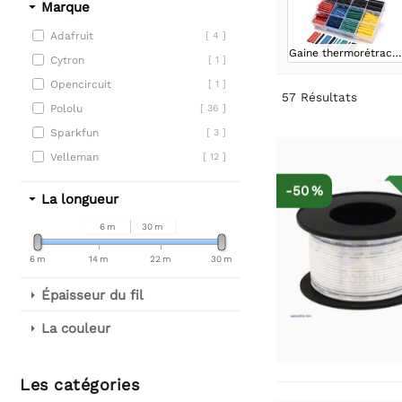
Marque
Adafruit
[ 4 ]
Gaine thermorétractable
Cytron
[ 1 ]
Opencircuit
[ 1 ]
57
Résultats
Pololu
[ 36 ]
Sparkfun
[ 3 ]
Velleman
[ 12 ]
-50 %
La longueur
6 m
30 m
6 m
14 m
22 m
30 m
Épaisseur du fil
La couleur
Les catégories