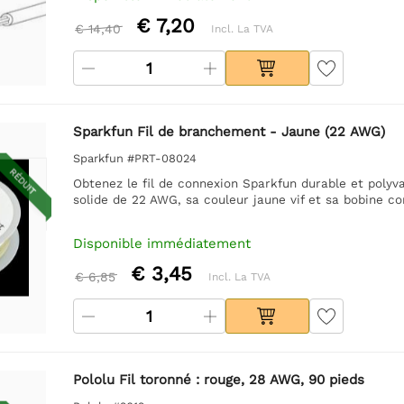
€ 7,20
€ 14,40
Incl. La TVA
Sparkfun Fil de branchement - Jaune (22 AWG)
Sparkfun #PRT-08024
RÉDUIT
Obtenez le fil de connexion Sparkfun durable et polyv
solide de 22 AWG, sa couleur jaune vif et sa bobine comp
Disponible immédiatement
€ 3,45
€ 6,85
Incl. La TVA
Pololu Fil toronné : rouge, 28 AWG, 90 pieds