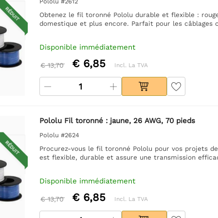
Pololu #2612
RÉDUIT
Obtenez le fil toronné Pololu durable et flexible : roug
domestique et plus encore. Parfait pour les câblages 
Disponible immédiatement
€ 6,85
€ 13,70
Incl. La TVA
Pololu Fil toronné : jaune, 26 AWG, 70 pieds
Pololu #2624
RÉDUIT
Procurez-vous le fil toronné Pololu pour vos projets de
est flexible, durable et assure une transmission effica
Disponible immédiatement
€ 6,85
€ 13,70
Incl. La TVA