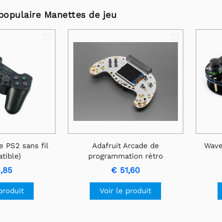
 populaire Manettes de jeu
 PS2 sans fil
Adafruit Arcade de
Wave
tible)
programmation rétro
ELECFREAKS pour micro:bit
5,85
€ 51,60
V2
produit
Voir le produit