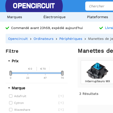
Marques
Électronique
Plateformes
Commandé avant 23h59, expédié aujourd'hui
Livra
Opencircuit
Ordinateurs
Périphériques
Manettes de j
Manettes de
Filtre
Prix
€ 0
€ 70
0
23
47
70
Interrupteurs MX
Marque
3
Résultats
Adafruit
[ 1 ]
Cytron
[ 1 ]
Waveshare
[ 1 ]