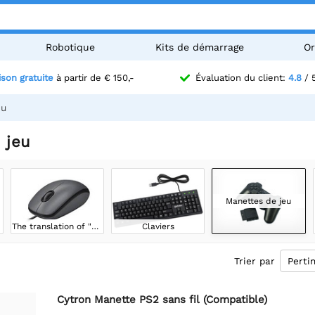
Robotique
Kits de démarrage
Or
ison gratuite
à partir de € 150,-
Évaluation du client:
4.8
/ 
eu
 jeu
Manettes de jeu
The translation of "Muizen" based on context could vary. If "Muizen" is a place or proper noun, it shouldn't be translated. If it refers to "mice" in Dutch, then it would be "souris" in French. Could you please provide more context?
Claviers
Trier par
Cytron Manette PS2 sans fil (Compatible)