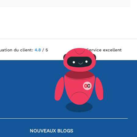
uation du client:
4.8
/ 5
Service excellent
NOUVEAUX BLOGS