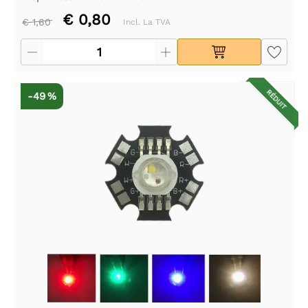
€ 0,80
€ 1,60
Incl. La TVA
RÉDUIT
-49 %