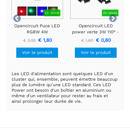
En stock
En stock


Opencircuit Puce LED
Opencircuit LED
RGBW 4W
power verte 3W 110° -
2 pièces
€ 1,80
€ 0,80
€ 3,55
€ 1,60
Voir le produit
Voir le produit
Les LED d'alimentation sont quelques LED d'un
cluster qui, ensemble, peuvent émettre beaucoup
plus de lumière qu'une LED standard. Ces LED
Power ont besoin d'un boîtier en aluminium ou
même d'un ventilateur pour rester au frais et
ainsi prolonger leur durée de vie.