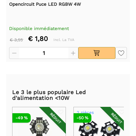
Opencircuit Puce LED RGBW 4W
Disponible immédiatement
€ 1,80
€ 3,55
Incl. La TVA
Le 3 le plus populaire Led
d'alimentation <10W
2 pièces
RÉDUIT
RÉDUIT
-49 %
-50 %