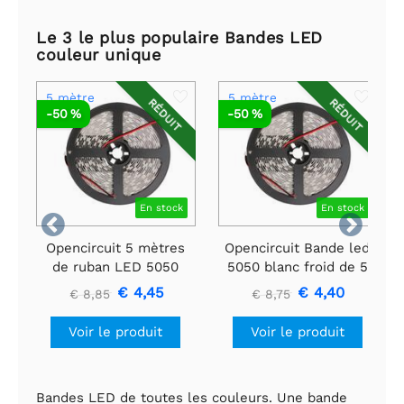
Le 3 le plus populaire Bandes LED
couleur unique
5 mètre
5 mètre
RÉDUIT
RÉDUIT
-50 %
-50 %
En stock
En stock


Opencircuit 5 mètres
Opencircuit Bande led
de ruban LED 5050
5050 blanc froid de 5
blanc chaud - 60 LED
mètres
€ 4,45
€ 4,40
€ 8,85
€ 8,75
par mètre
Voir le produit
Voir le produit
Bandes LED de toutes les couleurs. Une bande