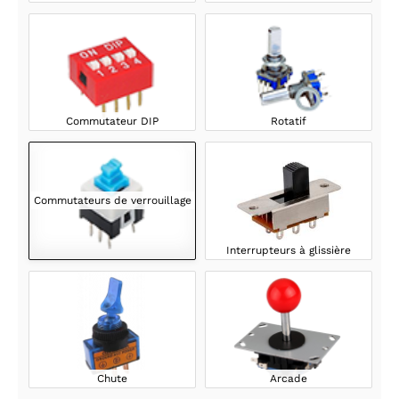
Commutateur DIP
Rotatif
Commutateurs de verrouillage
Interrupteurs à glissière
Chute
Arcade