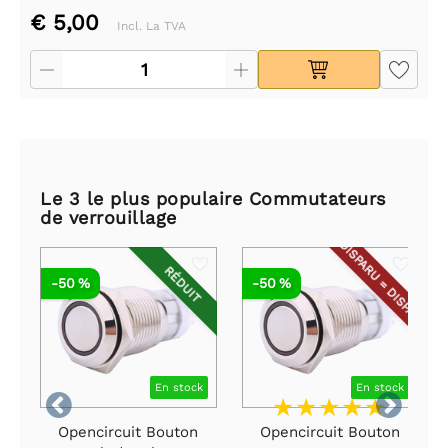
€ 5,00
Incl. La TVA
Le 3 le plus populaire Commutateurs
de verrouillage
DISPARU = DISPARU
RÉDUIT
-50 %
-50 %
En stock
En stock


Opencircuit Bouton
Opencircuit Bouton