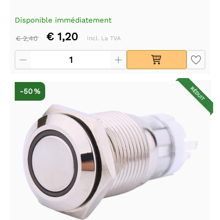
Disponible immédiatement
€ 1,20
€ 2,40
Incl. La TVA
RÉDUIT
-50 %