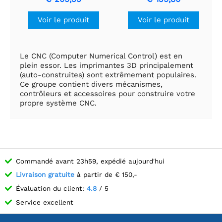
pas/tour, 42 × 38 mm,
pas/tour, 42 × 38 mm,
2,8 V, 1,7 A/phase
2,8 V, 1,7 A/phase
Voir le produit
Voir le produit
Le CNC (Computer Numerical Control) est en
plein essor. Les imprimantes 3D principalement
(auto-construites) sont extrêmement populaires.
Ce groupe contient divers mécanismes,
contrôleurs et accessoires pour construire votre
propre système CNC.
Commandé avant 23h59, expédié aujourd'hui
Livraison gratuite
à partir de € 150,-
Évaluation du client:
4.8
/ 5
Service excellent