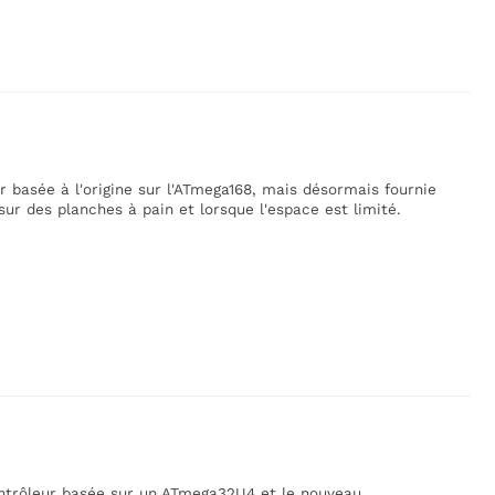
r basée à l'origine sur l'ATmega168, mais désormais fournie
 sur des planches à pain et lorsque l'espace est limité.
ontrôleur basée sur un ATmega32U4 et le nouveau