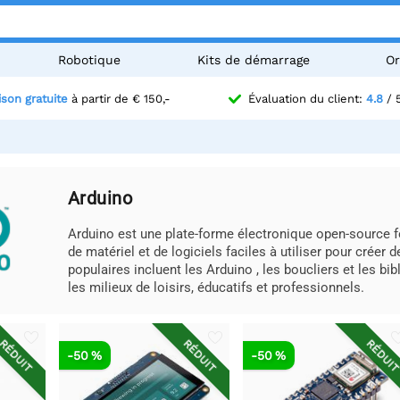
Robotique
Kits de démarrage
Or
ison gratuite
à partir de € 150,-
Évaluation du client:
4.8
/ 
Arduino
Arduino est une plate-forme électronique open-source fon
de matériel et de logiciels faciles à utiliser pour créer 
populaires incluent les Arduino , les boucliers et les bi
les milieux de loisirs, éducatifs et professionnels.
RÉDUIT
RÉDUIT
RÉDUI
-50 %
-50 %