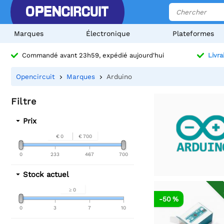
Marques
Électronique
Plateformes
Commandé avant 23h59, expédié aujourd'hui
Livra
Opencircuit
Marques
Arduino
Filtre
Prix
€ 0
€ 700
0
233
467
700
Stock actuel
≥ 0
-50 %
0
3
7
10