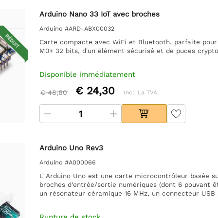
Arduino Nano 33 IoT avec broches
Arduino #ARD-ABX00032
RÉDUIT
Carte compacte avec WiFi et Bluetooth, parfaite pour 
M0+ 32 bits, d'un élément sécurisé et de puces crypt
Disponible immédiatement
€ 24,30
€ 48,60
Incl. La TVA
Arduino Uno Rev3
Arduino #A000066
L' Arduino Uno est une carte microcontrôleur basée su
broches d'entrée/sortie numériques (dont 6 pouvant ê
un résonateur céramique 16 MHz, un connecteur USB , u
Rupture de stock