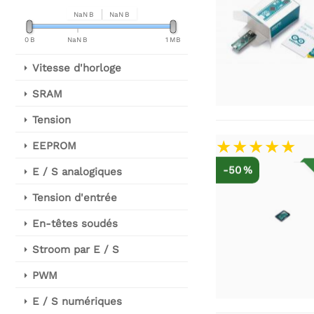
NaN B
NaN B
0 B
NaN B
1 MB
Vitesse d'horloge
SRAM
Tension
EEPROM
-50 %
E / S analogiques
Tension d'entrée
En-têtes soudés
Stroom par E / S
PWM
E / S numériques