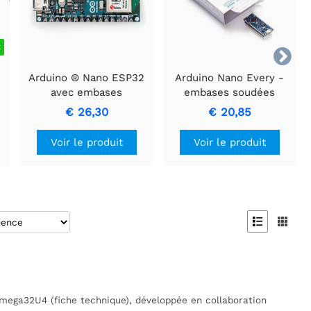
k

T
Arduino ® Nano ESP32
Arduino Nano Every -
avec embases
embases soudées
€ 26,30
€ 20,85
Voir le produit
Voir le produit


Tmega32U4 (fiche technique), développée en collaboration