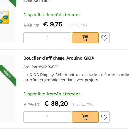
avec Adafruit .
Disponible immédiatement
€ 9,75
€ 19,45
Incl. La TVA
Bouclier d'affichage Arduino GIGA
Arduino #ASX00039
RÉDUIT
Le GIGA Display Shield est une solution d'écran tacti
interfaces graphiques dans vos projets.
Disponible immédiatement
€ 38,20
€ 76,40
Incl. La TVA