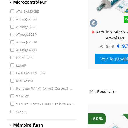
Microcontrôleur
AT91SAM3X8E
ATmega2560
E

ATmega328
Arduino Micro 
ATmega328P
en-têtes
ATmega32U4
€ 9,
€ 19,45
ATMega4809
ESP32-S3
Voir le produ
L298P
Le RA4M1 32 bits
NRF52840
Renesas RA4M1 (Arm® Cortex®-M4)
144
Résultats
SAMD21
SAMD21 Cortex®-M0+ 32 bits ARM® MCU avec basse consommation.
W5500
-50 %
Mémoire flash