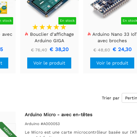
n stock
En stock
En stoc
- avec
Bouclier d'affichage
Arduino Nano 33 Io
Arduino GIGA
avec broches
75
€ 38,20
€ 24,30
€ 76,40
€ 48,60
it
Voir le produit
Voir le produit
Trier par
Arduino Micro - avec en-têtes
Arduino #A000053
RÉDUIT
Le Micro est une carte microcontrôleur basée sur l'A