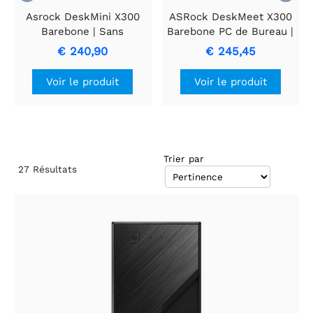
Asrock DeskMini X300
ASRock DeskMeet X300
Barebone | Sans
Barebone PC de Bureau |
processeur AM4,
Sans processeur AM4,
€ 240,90
€ 245,45
mémoire DDR4,
mémoire DDR4,
stockage et système
stockage et système
Voir le produit
Voir le produit
d'exploitation
d'exploitation
Trier par
27
Résultats