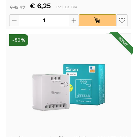
€ 6,25
€ 12,45
Incl. La TVA
RÉDUIT
-50 %