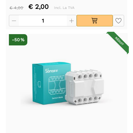
€ 2,00
€ 4,00
Incl. La TVA
RÉDUIT
-50 %