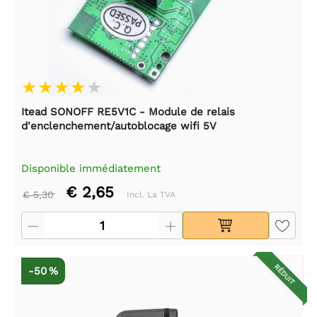
Itead SONOFF RE5V1C - Module de relais
d'enclenchement/autoblocage wifi 5V
Disponible immédiatement
€ 2,65
€ 5,30
Incl. La TVA
RÉDUIT
-50 %