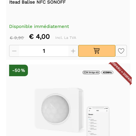
Itead Balise NFC SONOFF
Disponible immédiatement
€ 4,00
€ 9,90
Incl. La TVA
DISPARU = DISPARU
-50 %