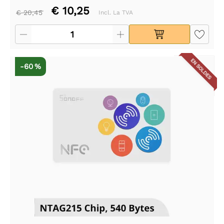
€ 10,25
€ 20,45
Incl. La TVA
EN SOLDES
-60 %