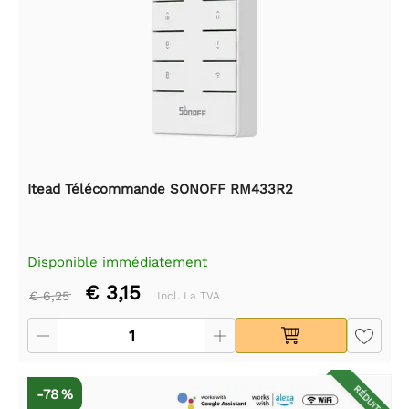
Itead Télécommande SONOFF RM433R2
Disponible immédiatement
€ 3,15
€ 6,25
Incl. La TVA
RÉDUIT
-78 %