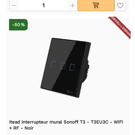
DISPARU = DISPARU
-50 %
Itead Interrupteur mural Sonoff T3 - T3EU3C - WiFi
+ RF - Noir