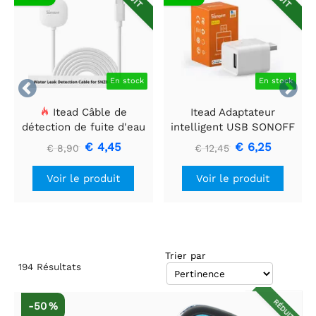
En stock
En stock


Itead Câble de
Itead Adaptateur
détection de fuite d'eau
intelligent USB SONOFF
Sonoff Wldc200
Micro Zigbee
€ 4,45
€ 6,25
€ 8,90
€ 12,45
Voir le produit
Voir le produit
Trier par
194
Résultats
RÉDUIT
-50 %