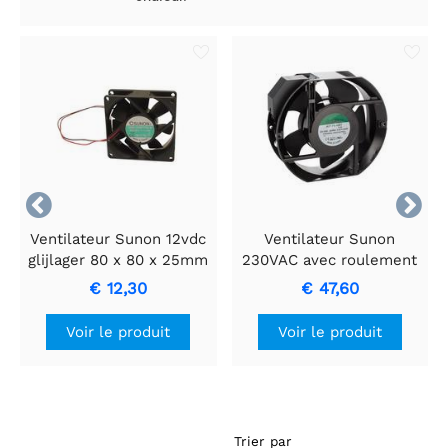


Ventilateur Sunon 12vdc
Ventilateur Sunon
glijlager 80 x 80 x 25mm
230VAC avec roulement
- type: EF80251S3-
à billes - 171 x 151 x 51
€ 12,30
€ 47,60
1000U-A99
mm
Voir le produit
Voir le produit
Trier par