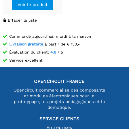
hygromètre,
Voir le produit
humidificateur, compteur
numérique.
Effacer la liste

Commandé aujourd'hui, mardi à la maison
Livraison gratuite
à partir de € 150,-
Évaluation du client:
4.8
/ 5
Service excellent
OPENCIRCUIT FRANCE
Opencircuit commercialise des composants
et modules électroniques pour le
prototypage, les projets pédagogiques et la
domotique.
SERVICE CLIENTS
Entreprises