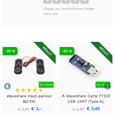
Cliquez sur une étoile pour laisser
votre avis
RÉDUIT
RÉDUIT
-50 %
-50 %


En stock
En stock
Waveshare Haut-parleur
Waveshare Carte FT232
8Ω 5W
USB UART (Type A),
Module de communication
€ 3,-
€ 3,45
€ 5,95
€ 6,90
USB vers TTL (UART)