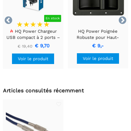


En stock
HQ Power Chargeur
HQ Power Poignée
USB compact à 2 ports –
Robuste pour Haut-
Charge intelligente 17 W,
Parleur - Métal Noir
€ 9,70
€ 9,-
€ 19,40
noir
Voir le produit
Voir le produit
Articles consultés récemment