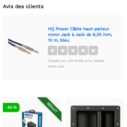
Avis des clients
HQ Power Câble haut-parleur
mono Jack à Jack de 6,35 mm,
10 m, bleu
★
★
★
★
★
Cliquez sur une étoile pour laisser
votre avis
RÉDUIT
-50 %