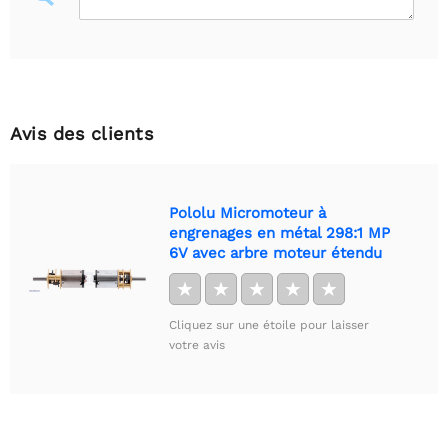
Avis des clients
Pololu Micromoteur à
engrenages en métal 298:1 MP
6V avec arbre moteur étendu
★
★
★
★
★
Cliquez sur une étoile pour laisser
votre avis