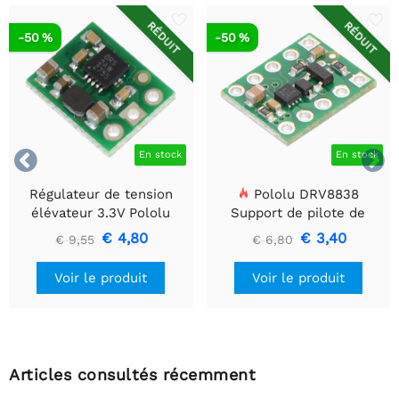
RÉDUIT
RÉDUIT
-50 %
-50 %


En stock
En stock
Régulateur de tension
Pololu DRV8838
élévateur 3.3V Pololu
Support de pilote de
U1V10F3
moteur CC à balais simple
€ 4,80
€ 3,40
€ 9,55
€ 6,80
Voir le produit
Voir le produit
Articles consultés récemment