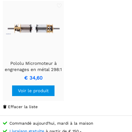
Pololu Micromoteur à
engrenages en métal 298:1
MP 6V avec arbre moteur
€ 34,60
étendu
Voir le produit
Effacer la liste

Commandé aujourd'hui, mardi à la maison
Livraison gratuite
à partir de € 150,-