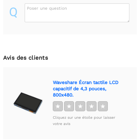
Q
Poser une question
Avis des clients
Waveshare Écran tactile LCD
capacitif de 4,3 pouces,
800x480.
★
★
★
★
★
Cliquez sur une étoile pour laisser
votre avis