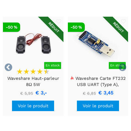
RÉDUIT
RÉDUIT
-50 %
-50 %


En stock
En stock
Waveshare Haut-parleur
Waveshare Carte FT232
8Ω 5W
USB UART (Type A),
Module de communication
€ 3,-
€ 3,45
€ 5,95
€ 6,85
USB vers TTL (UART)
Voir le produit
Voir le produit