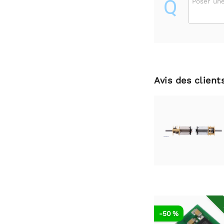
Q
Poser une
Avis des client
-50 %