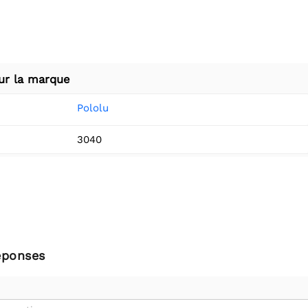
ur la marque
Pololu
3040
éponses