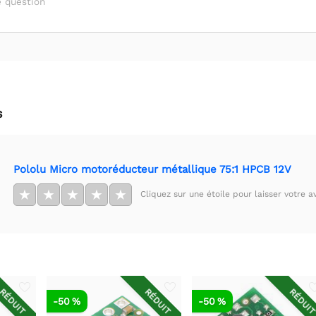
 question
s
Pololu Micro motoréducteur métallique 75:1 HPCB 12V
★
★
★
★
★
Cliquez sur une étoile pour laisser votre av
RÉDUIT
RÉDUIT
RÉDUI
-50 %
-50 %