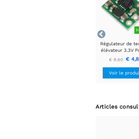
E

Régulateur de te
élévateur 3.3V P
U1V10F3
€ 4,
€ 9,60
Voir le produ
Articles consu