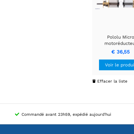
Pololu Micr
motoréducte
métallique 75:1
€ 36,55
12V
Voir le produ
Effacer la liste

Commandé avant 23h59, expédié aujourd'hui