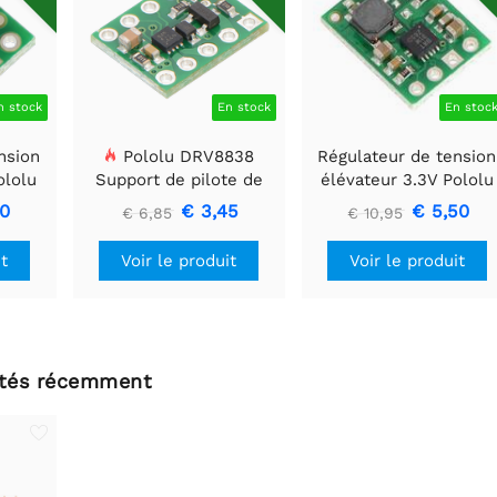
n stock
En stock
En stoc
nsion
Pololu DRV8838
Régulateur de tension
ololu
Support de pilote de
élévateur 3.3V Pololu
moteur CC à balais
U1V11F3
80
€ 3,45
€ 5,50
€ 6,85
€ 10,95
simple
it
Voir le produit
Voir le produit
ltés récemment