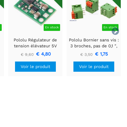
k
En stock
En stock

Pololu Régulateur de
Pololu Bornier sans vis :
tension élévateur 5V
3 broches, pas de 0,1 ″,
U3V16F5
entrée latérale (paquet
€ 4,80
€ 1,75
€ 9,60
€ 3,50
de 3)
Voir le produit
Voir le produit