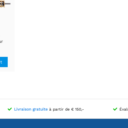
o
ur
 HPCB
it
Livraison gratuite
à partir de € 150,-
Éval