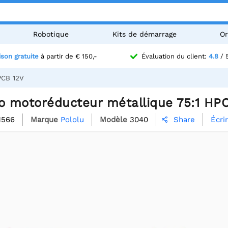
Robotique
Kits de démarrage
Or
ison gratuite
à partir de € 150,-
Évaluation du client:
4.8
/ 
PCB 12V
ro motoréducteur métallique 75:1 HP
1566
Marque
Pololu
Modèle
3040
Écri
Share
