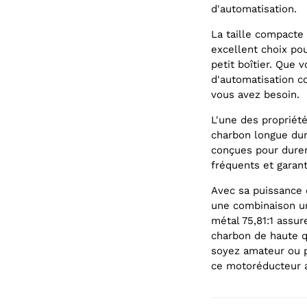
d'automatisation.
La taille compacte
excellent choix po
petit boîtier. Que 
d'automatisation c
vous avez besoin.
L'une des propriét
charbon longue dur
conçues pour durer
fréquents et garan
Avec sa puissance 
une combinaison un
métal 75,81:1 assur
charbon de haute q
soyez amateur ou pr
ce motoréducteur a