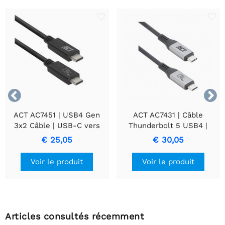


ACT AC7451 | USB4 Gen
ACT AC7431 | Câble
3x2 Câble | USB-C vers
Thunderbolt 5 USB4 |
USB-C | 0,8m | Noir
USB-C vers USB-C | 1,5 m
€ 25,05
€ 30,05
| Certifié USB-IF | Noir
Voir le produit
Voir le produit
Articles consultés récemment