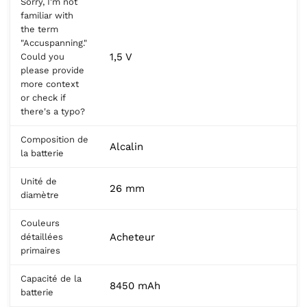
Sorry, I'm not
familiar with
the term
"Accuspanning."
1,5 V
Could you
please provide
more context
or check if
there's a typo?
Composition de
Alcalin
la batterie
Unité de
26 mm
diamètre
Couleurs
Acheteur
détaillées
primaires
Capacité de la
8450 mAh
batterie