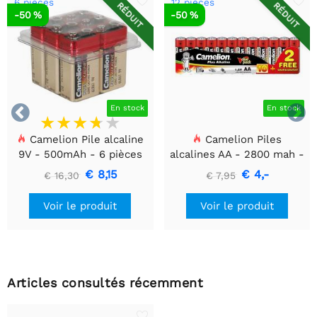
6 pièces
12 pièces
RÉDUIT
RÉDUIT
-50 %
-50 %


En stock
En stock
Camelion Pile alcaline
Camelion Piles
9V - 500mAh - 6 pièces
alcalines AA - 2800 mah -
12 pièces
€ 8,15
€ 4,-
€ 16,30
€ 7,95
Voir le produit
Voir le produit
Articles consultés récemment