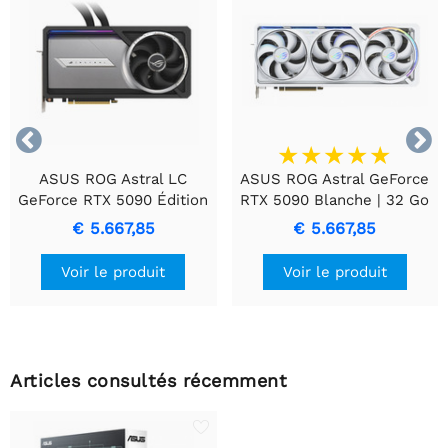


ASUS ROG Astral LC
ASUS ROG Astral GeForce
GeForce RTX 5090 Édition
RTX 5090 Blanche | 32 Go
OC | 32 Go GDDR7 VRAM |
de VRAM GDDR7 | Gaming
€ 5.667,85
€ 5.667,85
Jeu en 4K & IA | Carte
4K et IA | Carte graphique
graphique | GPU | Nvidia
| GPU | Nvidia
Voir le produit
Voir le produit
Articles consultés récemment