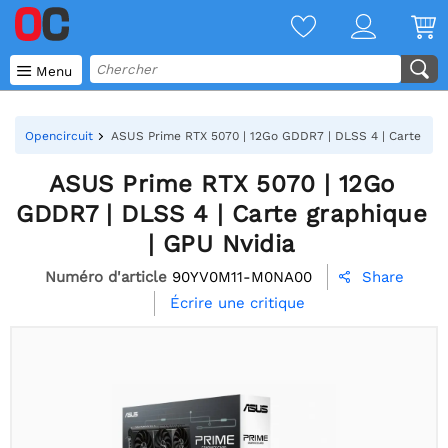

Menu
Opencircuit
ASUS Prime RTX 5070 | 12Go GDDR7 | DLSS 4 | Carte grap
ASUS Prime RTX 5070 | 12Go
GDDR7 | DLSS 4 | Carte graphique
| GPU Nvidia
Numéro d'article
90YV0M11-M0NA00
Share

Écrire une critique