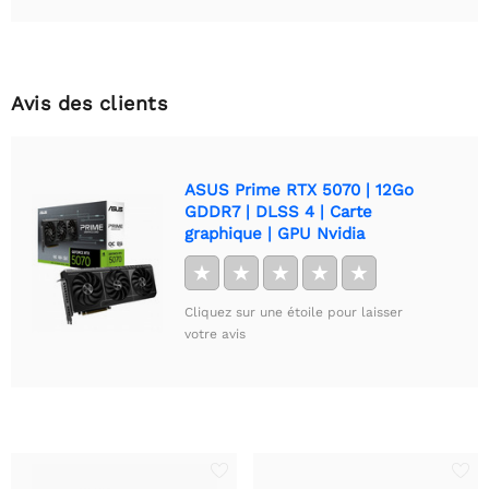
Avis des clients
ASUS Prime RTX 5070 | 12Go
GDDR7 | DLSS 4 | Carte
graphique | GPU Nvidia
★
★
★
★
★
Cliquez sur une étoile pour laisser
votre avis