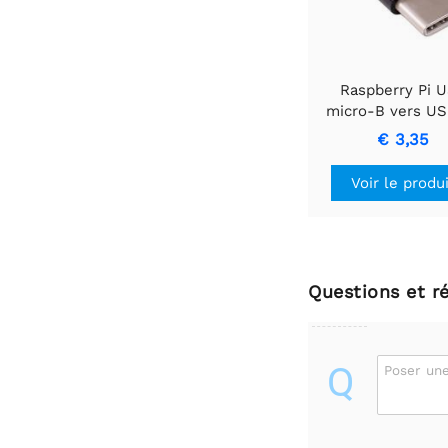
Raspberry Pi 
micro-B vers US
(Noir)
€ 3,35
Voir le produ
Questions et r
Q
Poser une