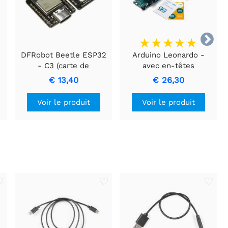

DFRobot Beetle ESP32
Arduino Leonardo -
- C3 (carte de
avec en-têtes
développement RISC-V
€ 13,40
€ 26,30
Core)
Voir le produit
Voir le produit