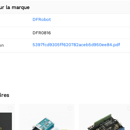
ur la marque
DFRobot
DFR0816
5397fcd9305ff620782aceb5d950ee84.pdf
on
ires