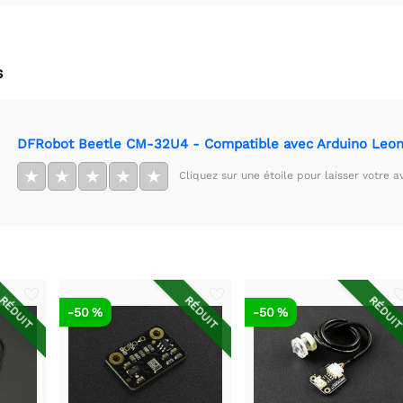
s
DFRobot Beetle CM-32U4 - Compatible avec Arduino Leo
★
★
★
★
★
Cliquez sur une étoile pour laisser votre av
RÉDUIT
RÉDUIT
RÉDUI
-50 %
-50 %