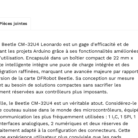
Pièces jointes
 Beetle CM-32U4 Leonardo est un gage d'efficacité et de
ant les projets Arduino grâce à ses fonctionnalités améliorée
d'utilisation. Encapsulé dans un boîtier compact de 22 mm x
e intelligente intègre une puce de charge intégrée et des
tégration raffinées, marquant une avancée majeure par rappor
rsion de la carte DFRobot Beetle. Sa conception sur mesure
t au besoin de solutions compactes sans sacrifier les
ment réservées aux contrôleurs plus imposants.
ille, le Beetle CM-32U4 est un véritable atout. Considérez-le
e couteau suisse dans le monde des microcontrôleurs, équip
ommunication les plus fréquemment utilisées : 1 I₂C, 1 SPI, 1
interfaces analogiques, 2 numériques et deux réserves de
faitement adapté à la configuration des connecteurs. Cette
ne expérience utilisateur plus conviviale que les pads