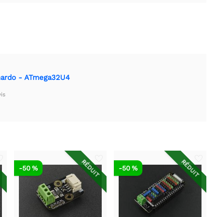
nardo - ATmega32U4
is
T
RÉDUIT
RÉDUIT
-50 %
-50 %