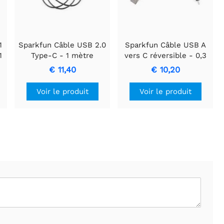
1
Sparkfun Câble USB 2.0
Sparkfun Câble USB A
1
Type-C - 1 mètre
vers C réversible - 0,3
m
€ 11,40
€ 10,20
Voir le produit
Voir le produit