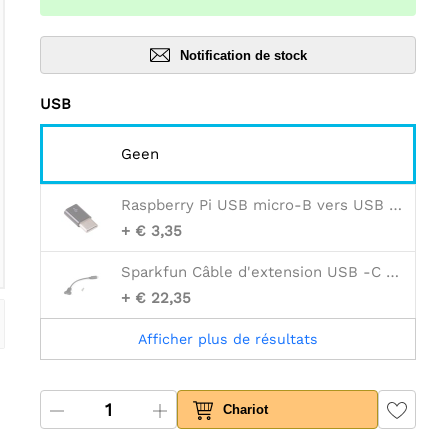
Notification de stock
USB
Geen
Raspberry Pi USB micro-B vers USB -C (Noir)
+ € 3,35
Sparkfun Câble d'extension USB -C à montage sur panneau - 6"
+ € 22,35
Afficher plus de résultats
Chariot