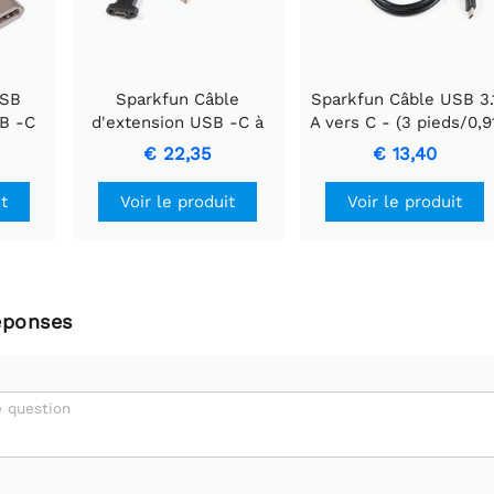
USB
Sparkfun Câble
Sparkfun Câble USB 3.
B -C
d'extension USB -C à
A vers C - (3 pieds/0,9
montage sur panneau -
mètre)
€ 22,35
€ 13,40
6"
it
Voir le produit
Voir le produit
éponses
 question