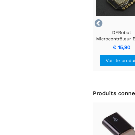

DFRobot
Microcontrôleur 
ESP32
€ 15,90
Voir le produ
Produits conne