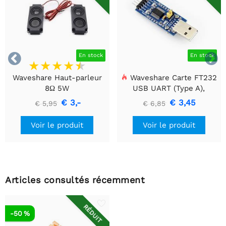


En stock
En stock
Waveshare Haut-parleur
Waveshare Carte FT232
8Ω 5W
USB UART (Type A),
Module de communication
€ 3,-
€ 3,45
€ 5,95
€ 6,85
USB vers TTL (UART)
Voir le produit
Voir le produit
Articles consultés récemment
RÉDUIT
-50 %