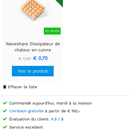
En stock
Waveshare Dissipateur de
chaleur en cuivre
€ 0,70
€ 1,40
Voir le produit
Effacer la liste

Commandé aujourd'hui, mardi à la maison
Livraison gratuite
à partir de € 150,-
Évaluation du client:
4.8
/ 5
Service excellent